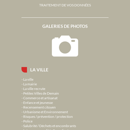
TRAITEMENT DE VOS DONNÉES
GALERIES DE PHOTOS
LA VILLE
La ville
La mairie
La ville recrute
Petites Villes de Demain
Commerce et artisanat
Enfance et jeunesse
Recensement citoyen
Urbanisme et Environnement
Risques / prévention / protection
Police
Salubrité / Déchets et encombrants