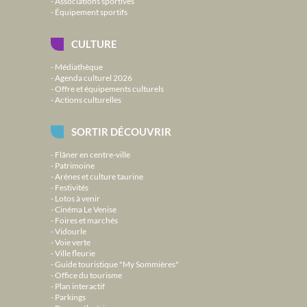
Associations sportives
Équipement sportifs
CULTURE
Médiathèque
Agenda culturel 2026
Offre et équipements culturels
Actions culturelles
SORTIR DÉCOUVRIR
Flâner en centre-ville
Patrimoine
Arènes et culture taurine
Festivités
Lotos à venir
Cinéma Le Venise
Foires et marchés
Vidourle
Voie verte
Ville fleurie
Guide touristique "My Sommières"
Office du tourisme
Plan interactif
Parkings