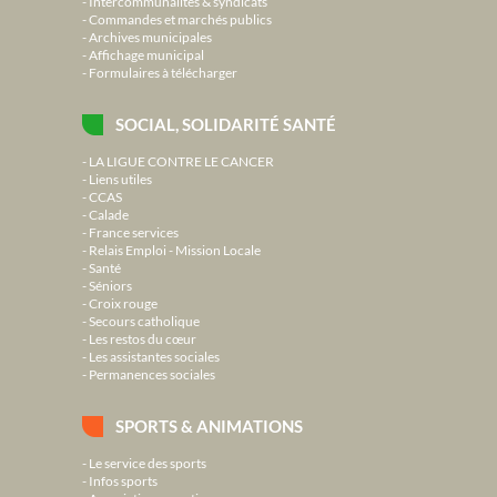
Intercommunalités & syndicats
Commandes et marchés publics
Archives municipales
Affichage municipal
Formulaires à télécharger
SOCIAL, SOLIDARITÉ SANTÉ
LA LIGUE CONTRE LE CANCER
Liens utiles
CCAS
Calade
France services
Relais Emploi - Mission Locale
Santé
Séniors
Croix rouge
Secours catholique
Les restos du cœur
Les assistantes sociales
Permanences sociales
SPORTS & ANIMATIONS
Le service des sports
Infos sports