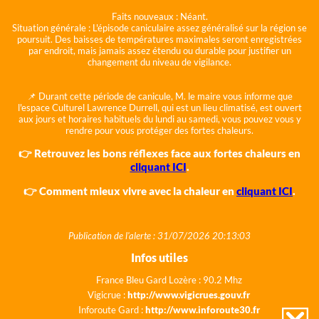
Faits nouveaux :
Néant.
Situation générale :
L'épisode caniculaire assez généralisé sur la région se
poursuit. Des baisses de températures maximales seront enregistrées
par endroit, mais jamais assez étendu ou durable pour justifier un
changement du niveau de vigilance.
📌 Durant cette période de canicule, M. le maire vous informe que
l'espace Culturel Lawrence Durrell, qui est un lieu climatisé, est ouvert
aux jours et horaires habituels du lundi au samedi, vous pouvez vous y
rendre pour vous protéger des fortes chaleurs.
👉 Retrouvez les bons réflexes face aux fortes chaleurs en
cliquant ICI
.
👉 Comment mieux vivre avec la chaleur en
cliquant ICI
.
Publication de l'alerte : 31/07/2026 20:13:03
Infos utiles
France Bleu Gard Lozère : 90.2 Mhz
Vigicrue :
http://www.vigicrues.gouv.fr
Inforoute Gard :
http://www.inforoute30.fr