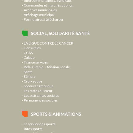
Intercommunalités & syndicats
Commandes et marchés publics
Archives municipales
Affichage municipal
Formulaires à télécharger
SOCIAL, SOLIDARITÉ SANTÉ
LA LIGUE CONTRE LE CANCER
Liens utiles
CCAS
Calade
France services
Relais Emploi - Mission Locale
Santé
Séniors
Croix rouge
Secours catholique
Les restos du cœur
Les assistantes sociales
Permanences sociales
SPORTS & ANIMATIONS
Le service des sports
Infos sports