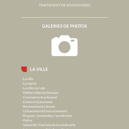
TRAITEMENT DE VOS DONNÉES
GALERIES DE PHOTOS
LA VILLE
La ville
La mairie
La ville recrute
Petites Villes de Demain
Commerce et artisanat
Enfance et jeunesse
Recensement citoyen
Urbanisme et Environnement
Risques / prévention / protection
Police
Salubrité / Déchets et encombrants