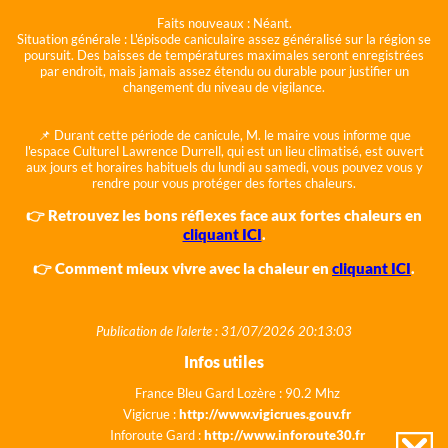
Faits nouveaux :
Néant.
Situation générale :
L'épisode caniculaire assez généralisé sur la région se
poursuit. Des baisses de températures maximales seront enregistrées
par endroit, mais jamais assez étendu ou durable pour justifier un
changement du niveau de vigilance.
📌 Durant cette période de canicule, M. le maire vous informe que
l'espace Culturel Lawrence Durrell, qui est un lieu climatisé, est ouvert
aux jours et horaires habituels du lundi au samedi, vous pouvez vous y
rendre pour vous protéger des fortes chaleurs.
👉 Retrouvez les bons réflexes face aux fortes chaleurs en
cliquant ICI
.
👉 Comment mieux vivre avec la chaleur en
cliquant ICI
.
Publication de l'alerte : 31/07/2026 20:13:03
Infos utiles
France Bleu Gard Lozère : 90.2 Mhz
Vigicrue :
http://www.vigicrues.gouv.fr
Inforoute Gard :
http://www.inforoute30.fr