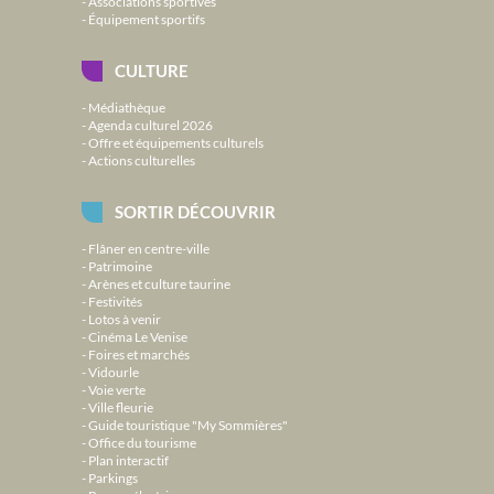
Associations sportives
Équipement sportifs
CULTURE
Médiathèque
Agenda culturel 2026
Offre et équipements culturels
Actions culturelles
SORTIR DÉCOUVRIR
Flâner en centre-ville
Patrimoine
Arènes et culture taurine
Festivités
Lotos à venir
Cinéma Le Venise
Foires et marchés
Vidourle
Voie verte
Ville fleurie
Guide touristique "My Sommières"
Office du tourisme
Plan interactif
Parkings