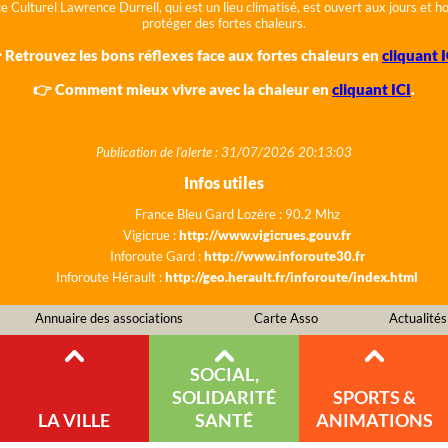
e Culturel Lawrence Durrell, qui est un lieu climatisé, est ouvert aux jours et 
protéger des fortes chaleurs.
 Retrouvez les bons réflexes face aux fortes chaleurs en
cliquant I
👉 Comment mieux vivre avec la chaleur en
cliquant ICI
.
Publication de l'alerte : 31/07/2026 20:13:03
Infos utiles
France Bleu Gard Lozère : 90.2 Mhz
Vigicrue :
http://www.vigicrues.gouv.fr
Inforoute Gard :
http://www.inforoute30.fr
Inforoute Hérault :
http://geo.herault.fr/inforoute/index.html
Annuaire des associations
Carte Asso
Actualités
SOCIAL,
SOLIDARITÉ
SPORTS &
LA VILLE
SANTÉ
ANIMATIONS