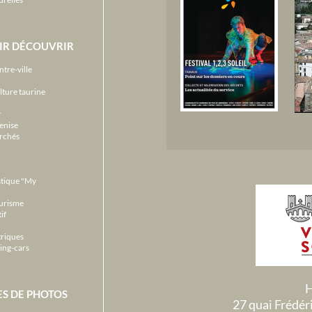
IR DÉCOUVRIR
ntre-ville
lture taurine
r
enise
archés
stique "My
ourisme
if
triques
ing-cars
H
ES DE PHOTOS
27 quai Frédé