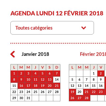
AGENDA LUNDI 12 FÉVRIER 2018
Toutes catégories
Janvier 2018
Février 201
L
M
M
J
V
S
D
L
M
M
J
V
1
2
3
4
5
6
7
1
2
8
9
10
11
12
13
14
5
6
7
8
9
15
16
17
18
19
20
21
12
13
14
15
16
22
23
24
25
26
27
28
19
20
21
22
23
29
30
31
26
27
28