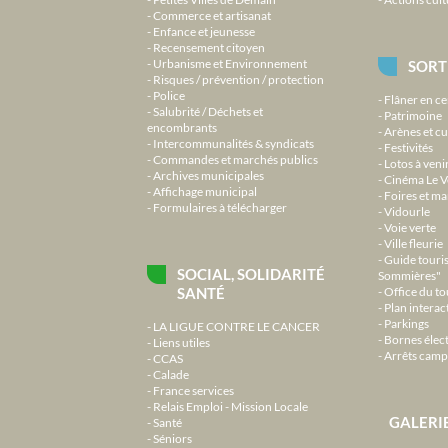
Commerce et artisanat
Enfance et jeunesse
Recensement citoyen
Urbanisme et Environnement
SORT
Risques / prévention / protection
Police
Flâner en ce
Salubrité / Déchets et
Patrimoine
encombrants
Arènes et cu
Intercommunalités & syndicats
Festivités
Commandes et marchés publics
Lotos à veni
Archives municipales
Cinéma Le V
Affichage municipal
Foires et m
Formulaires à télécharger
Vidourle
Voie verte
Ville fleurie
Guide touri
SOCIAL, SOLIDARITÉ
Sommières"
SANTÉ
Office du t
Plan interact
Parkings
LA LIGUE CONTRE LE CANCER
Bornes élec
Liens utiles
Arrêts camp
CCAS
Calade
France services
Relais Emploi - Mission Locale
GALERI
Santé
Séniors