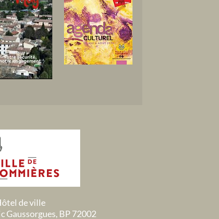
ôtel de ville
ric Gaussorgues, BP 72002