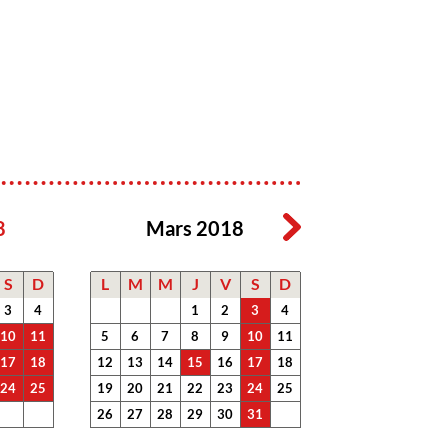
8
Mars 2018
S
D
L
M
M
J
V
S
D
3
4
1
2
3
4
10
11
5
6
7
8
9
10
11
17
18
12
13
14
15
16
17
18
24
25
19
20
21
22
23
24
25
26
27
28
29
30
31