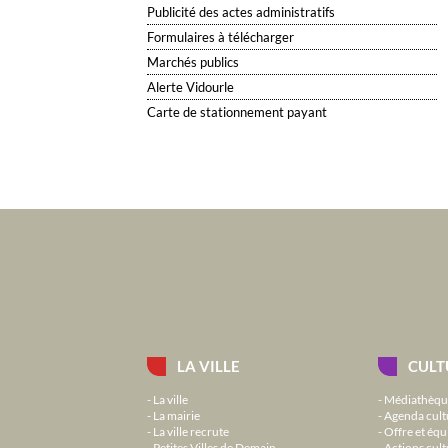
Publicité des actes administratifs
Formulaires à télécharger
Marchés publics
Alerte Vidourle
Carte de stationnement payant
LA VILLE
CULT
La ville
Médiathèqu
La mairie
Agenda cult
La ville recrute
Offre et équ
Petites Villes de Demain
Actions cult