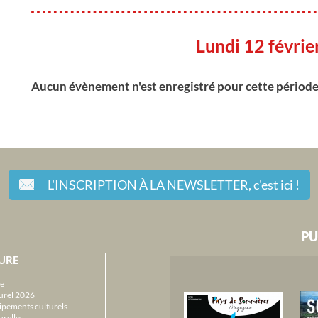
Lundi 12 févri
Aucun évènement n'est enregistré pour cette périod
L'INSCRIPTION À LA NEWSLETTER,
c'est ici !
PU
URE
e
urel 2026
ipements culturels
urelles