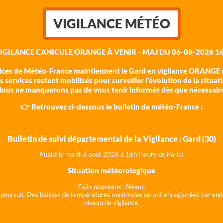
VIGILANCE MÉTÉO
VIGILANCE CANICULE ORANGE À VENIR - MAJ DU 06-08-2026 16
vices de Météo-France maintiennent le Gard en vigilance ORANGE c
 services restent mobilisés pour surveiller l'évolution de la situat
ous ne manquerons pas de vous tenir informés dès que nécessair
👉 Retrouvez ci-dessous le bulletin de météo-France :
Bulletin de suivi départemental de la Vigilance : Gard (30)
Publié le mardi 6 août 202
6 à 16h (heure de Paris)
Situation météorologique
Faits nouveaux :
Néant.
 se poursuit. Des baisses de températures maximales seront enregistrées par end
niveau de vigilance.