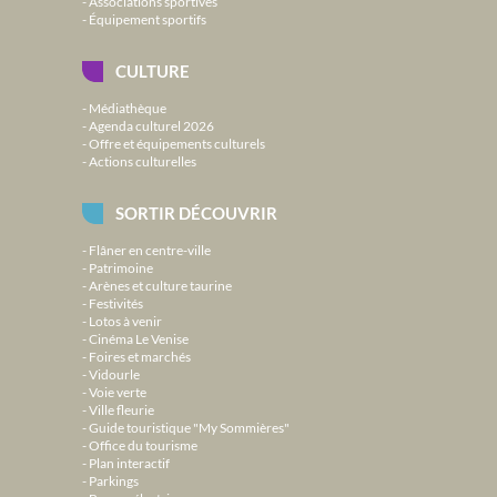
Associations sportives
Équipement sportifs
CULTURE
Médiathèque
Agenda culturel 2026
Offre et équipements culturels
Actions culturelles
SORTIR DÉCOUVRIR
Flâner en centre-ville
Patrimoine
Arènes et culture taurine
Festivités
Lotos à venir
Cinéma Le Venise
Foires et marchés
Vidourle
Voie verte
Ville fleurie
Guide touristique "My Sommières"
Office du tourisme
Plan interactif
Parkings