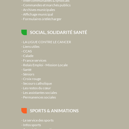
Intercommunalités & syndicats
Commandes et marchés publics
Archives municipales
Affichage municipal
Formulaires à télécharger
SOCIAL, SOLIDARITÉ SANTÉ
LA LIGUE CONTRE LE CANCER
Liens utiles
CCAS
Calade
France services
Relais Emploi - Mission Locale
Santé
Séniors
Croix rouge
Secours catholique
Les restos du cœur
Les assistantes sociales
Permanences sociales
SPORTS & ANIMATIONS
Le service des sports
Infos sports