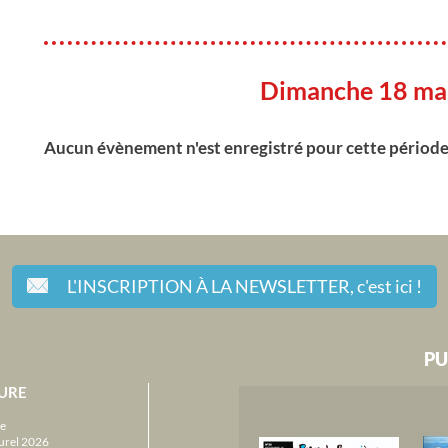
Dimanche 18 ma
Aucun évènement n'est enregistré pour cette périod
L'INSCRIPTION À LA NEWSLETTER,
c'est ici !
PU
URE
e
urel 2026