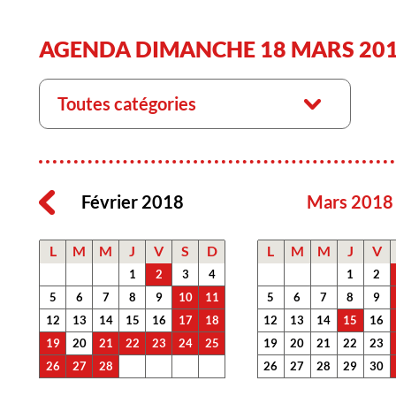
AGENDA DIMANCHE 18 MARS 20
Toutes catégories
Février 2018
Mars 2018
L
M
M
J
V
S
D
L
M
M
J
V
1
2
3
4
1
2
5
6
7
8
9
10
11
5
6
7
8
9
12
13
14
15
16
17
18
12
13
14
15
16
19
20
21
22
23
24
25
19
20
21
22
23
26
27
28
26
27
28
29
30