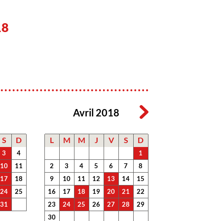
18
Avril 2018
S
D
L
M
M
J
V
S
D
3
4
1
10
11
2
3
4
5
6
7
8
17
18
9
10
11
12
13
14
15
24
25
16
17
18
19
20
21
22
31
23
24
25
26
27
28
29
30