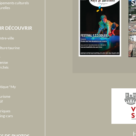
ipements culturels
urelles
IR DÉCOUVRIR
ntre-ville
lture taurine
r
enise
archés
stique "My
ourisme
if
triques
ing-cars
H
ES DE PHOTOS