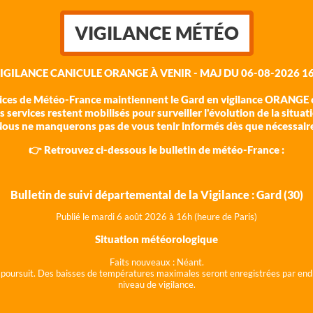
VIGILANCE MÉTÉO
VIGILANCE CANICULE ORANGE À VENIR - MAJ DU 06-08-2026 16
vices de Météo-France maintiennent le Gard en vigilance ORANGE c
 services restent mobilisés pour surveiller l'évolution de la situat
ous ne manquerons pas de vous tenir informés dès que nécessair
👉 Retrouvez ci-dessous le bulletin de météo-France :
Bulletin de suivi départemental de la Vigilance : Gard (30)
Publié le mardi 6 août 202
6 à 16h (heure de Paris)
Situation météorologique
Faits nouveaux :
Néant.
 se poursuit. Des baisses de températures maximales seront enregistrées par end
niveau de vigilance.