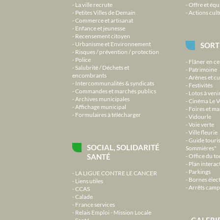
La ville recrute
Offre et équ
Petites Villes de Demain
Actions cult
Commerce et artisanat
Enfance et jeunesse
Recensement citoyen
Urbanisme et Environnement
SORT
Risques / prévention / protection
Police
Flâner en ce
Salubrité / Déchets et
Patrimoine
encombrants
Arènes et cu
Intercommunalités & syndicats
Festivités
Commandes et marchés publics
Lotos à veni
Archives municipales
Cinéma Le V
Affichage municipal
Foires et m
Formulaires à télécharger
Vidourle
Voie verte
Ville fleurie
Guide touri
SOCIAL, SOLIDARITÉ
Sommières"
SANTÉ
Office du t
Plan interact
Parkings
LA LIGUE CONTRE LE CANCER
Bornes élec
Liens utiles
Arrêts camp
CCAS
Calade
France services
Relais Emploi - Mission Locale
GALERI
Santé