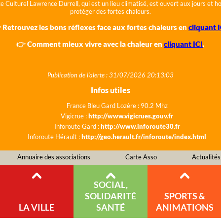
e Culturel Lawrence Durrell, qui est un lieu climatisé, est ouvert aux jours et 
protéger des fortes chaleurs.
 Retrouvez les bons réflexes face aux fortes chaleurs en
cliquant I
👉 Comment mieux vivre avec la chaleur en
cliquant ICI
.
Publication de l'alerte : 31/07/2026 20:13:03
Infos utiles
France Bleu Gard Lozère : 90.2 Mhz
Vigicrue :
http://www.vigicrues.gouv.fr
Inforoute Gard :
http://www.inforoute30.fr
Inforoute Hérault :
http://geo.herault.fr/inforoute/index.html
Annuaire des associations
Carte Asso
Actualités
SOCIAL,
SOLIDARITÉ
SPORTS &
LA VILLE
SANTÉ
ANIMATIONS