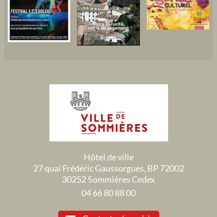
Hôtel de ville
27 quai Frédéric Gaussorgues, BP 72002
30252 Sommières Cedex
04 66 80 88 00