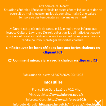
Faits nouveaux :
Néant
Situation générale :
L'épisode caniculaire assez généralisé sur la région se
poursuit au moins jusqu'en milieu de semaine, malgré une baisse
temporaire des températures maximales ce mardi.
📌 Durant cette période de canicule, M. le maire vous informe que
l'espace Culturel Lawrence Durrell, qui est un lieu climatisé, est ouvert
aux jours et horaires habituels du lundi au samedi, vous pouvez vous y
rendre pour vous protéger des fortes chaleurs.
👉 Retrouvez les bons réflexes face aux fortes chaleurs en
cliquant ICI
.
👉 Comment mieux vivre avec la chaleur en
cliquant ICI
.
Publication de l'alerte : 31/07/2026 20:13:03
Infos utiles
France Bleu Gard Lozère : 90.2 Mhz
Vigicrue :
http://www.vigicrues.gouv.fr
Inforoute Gard :
http://www.inforoute30.fr
Inforoute Hérault :
http://geo.herault.fr/inforoute/index.html