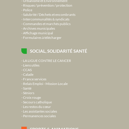
Urbanisme et Environnement
Risques / prévention / protection
Police
Salubrité / Déchets et encombrants
Intercommunalités & syndicats
Commandes et marchés publics
Archives municipales
Affichage municipal
Formulaires à télécharger
SOCIAL, SOLIDARITÉ SANTÉ
LA LIGUE CONTRE LE CANCER
Liens utiles
CCAS
Calade
France services
Relais Emploi - Mission Locale
Santé
Séniors
Croix rouge
Secours catholique
Les restos du cœur
Les assistantes sociales
Permanences sociales