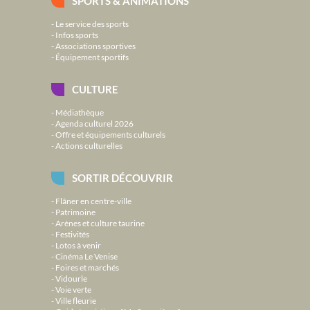
SPORTS & ANIMATIONS
Le service des sports
Infos sports
Associations sportives
Équipement sportifs
CULTURE
Médiathèque
Agenda culturel 2026
Offre et équipements culturels
Actions culturelles
SORTIR DÉCOUVRIR
Flâner en centre-ville
Patrimoine
Arènes et culture taurine
Festivités
Lotos à venir
Cinéma Le Venise
Foires et marchés
Vidourle
Voie verte
Ville fleurie