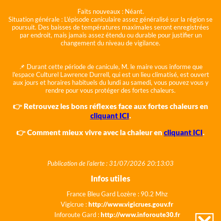
Faits nouveaux :
Néant.
Situation générale :
L'épisode caniculaire assez généralisé sur la région se
poursuit. Des baisses de températures maximales seront enregistrées
par endroit, mais jamais assez étendu ou durable pour justifier un
changement du niveau de vigilance.
📌 Durant cette période de canicule, M. le maire vous informe que
l'espace Culturel Lawrence Durrell, qui est un lieu climatisé, est ouvert
aux jours et horaires habituels du lundi au samedi, vous pouvez vous y
rendre pour vous protéger des fortes chaleurs.
👉 Retrouvez les bons réflexes face aux fortes chaleurs en
cliquant ICI
.
👉 Comment mieux vivre avec la chaleur en
cliquant ICI
.
Publication de l'alerte : 31/07/2026 20:13:03
Infos utiles
France Bleu Gard Lozère : 90.2 Mhz
Vigicrue :
http://www.vigicrues.gouv.fr
Inforoute Gard :
http://www.inforoute30.fr