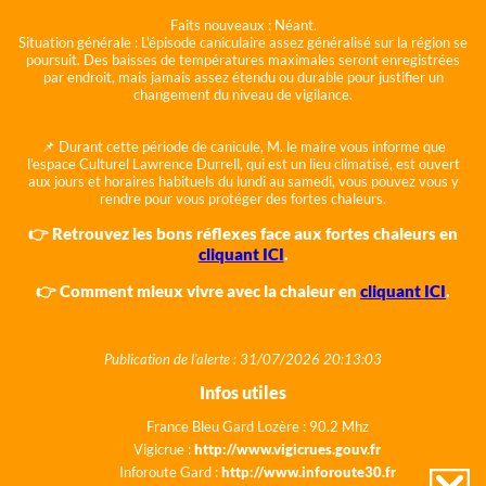
Faits nouveaux :
Néant.
Situation générale :
L'épisode caniculaire assez généralisé sur la région se
poursuit. Des baisses de températures maximales seront enregistrées
par endroit, mais jamais assez étendu ou durable pour justifier un
changement du niveau de vigilance.
📌 Durant cette période de canicule, M. le maire vous informe que
l'espace Culturel Lawrence Durrell, qui est un lieu climatisé, est ouvert
aux jours et horaires habituels du lundi au samedi, vous pouvez vous y
rendre pour vous protéger des fortes chaleurs.
👉 Retrouvez les bons réflexes face aux fortes chaleurs en
cliquant ICI
.
👉 Comment mieux vivre avec la chaleur en
cliquant ICI
.
Publication de l'alerte : 31/07/2026 20:13:03
Infos utiles
France Bleu Gard Lozère : 90.2 Mhz
Vigicrue :
http://www.vigicrues.gouv.fr
Inforoute Gard :
http://www.inforoute30.fr