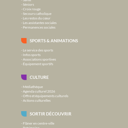
Séniors
Croix rouge
Secours catholique
Les restos du cœur
Les assistantes sociales
Permanences sociales
SPORTS & ANIMATIONS
Le service des sports
Infos sports
Associations sportives
Équipement sportifs
CULTURE
Médiathèque
Agenda culturel 2026
Offre et équipements culturels
Actions culturelles
SORTIR DÉCOUVRIR
Flâner en centre-ville
Patrimoine