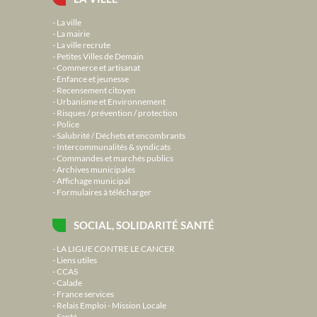
La ville
La mairie
La ville recrute
Petites Villes de Demain
Commerce et artisanat
Enfance et jeunesse
Recensement citoyen
Urbanisme et Environnement
Risques / prévention / protection
Police
Salubrité / Déchets et encombrants
Intercommunalités & syndicats
Commandes et marchés publics
Archives municipales
Affichage municipal
Formulaires à télécharger
SOCIAL, SOLIDARITÉ SANTÉ
LA LIGUE CONTRE LE CANCER
Liens utiles
CCAS
Calade
France services
Relais Emploi - Mission Locale
Santé