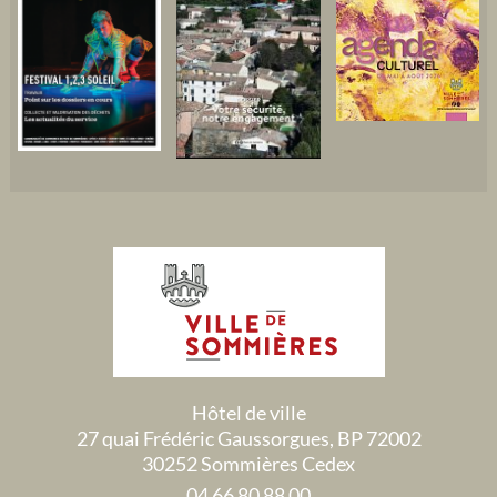
Hôtel de ville
27 quai Frédéric Gaussorgues, BP 72002
30252 Sommières Cedex
04 66 80 88 00