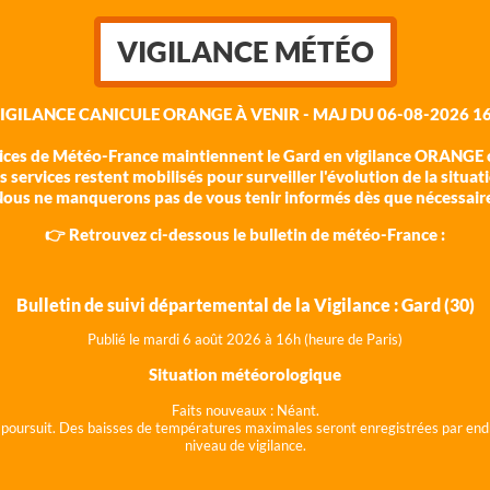
VIGILANCE MÉTÉO
VIGILANCE CANICULE ORANGE À VENIR - MAJ DU 06-08-2026 16
vices de Météo-France maintiennent le Gard en vigilance ORANGE c
 services restent mobilisés pour surveiller l'évolution de la situat
ous ne manquerons pas de vous tenir informés dès que nécessair
👉 Retrouvez ci-dessous le bulletin de météo-France :
Bulletin de suivi départemental de la Vigilance : Gard (30)
Publié le mardi 6 août 202
6 à 16h (heure de Paris)
Situation météorologique
Faits nouveaux :
Néant.
 se poursuit. Des baisses de températures maximales seront enregistrées par end
niveau de vigilance.