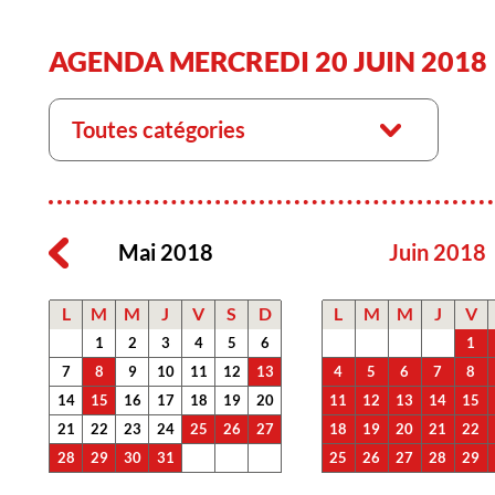
AGENDA MERCREDI 20 JUIN 2018
Toutes catégories
Mai 2018
Juin 2018
L
M
M
J
V
S
D
L
M
M
J
V
1
2
3
4
5
6
1
7
8
9
10
11
12
13
4
5
6
7
8
14
15
16
17
18
19
20
11
12
13
14
15
21
22
23
24
25
26
27
18
19
20
21
22
28
29
30
31
25
26
27
28
29