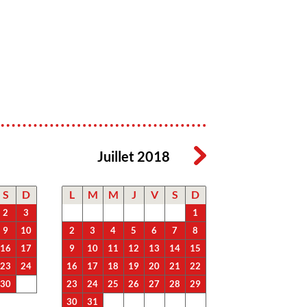
Juillet 2018
S
D
L
M
M
J
V
S
D
2
3
1
9
10
2
3
4
5
6
7
8
16
17
9
10
11
12
13
14
15
23
24
16
17
18
19
20
21
22
30
23
24
25
26
27
28
29
30
31