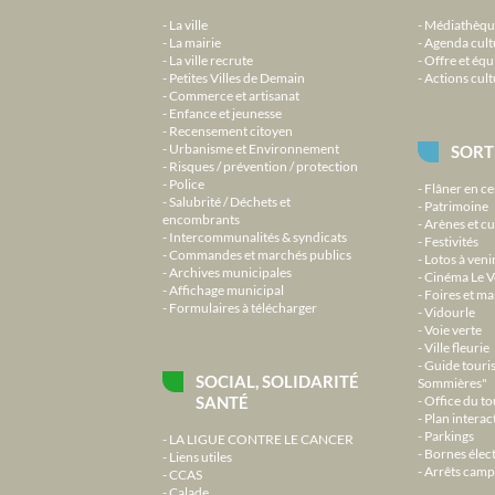
La ville
Médiathèqu
La mairie
Agenda cult
La ville recrute
Offre et équ
Petites Villes de Demain
Actions cult
Commerce et artisanat
Enfance et jeunesse
Recensement citoyen
Urbanisme et Environnement
SORT
Risques / prévention / protection
Police
Flâner en ce
Salubrité / Déchets et
Patrimoine
encombrants
Arènes et cu
Intercommunalités & syndicats
Festivités
Commandes et marchés publics
Lotos à veni
Archives municipales
Cinéma Le V
Affichage municipal
Foires et m
Formulaires à télécharger
Vidourle
Voie verte
Ville fleurie
Guide touri
SOCIAL, SOLIDARITÉ
Sommières"
SANTÉ
Office du t
Plan interact
Parkings
LA LIGUE CONTRE LE CANCER
Bornes élec
Liens utiles
Arrêts camp
CCAS
Calade