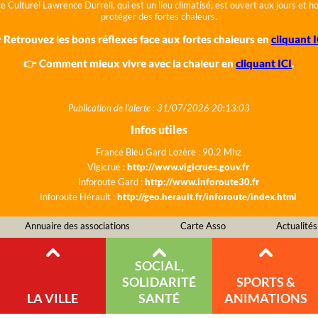
e Culturel Lawrence Durrell, qui est un lieu climatisé, est ouvert aux jours et 
protéger des fortes chaleurs.
 Retrouvez les bons réflexes face aux fortes chaleurs en
cliquant I
👉 Comment mieux vivre avec la chaleur en
cliquant ICI
.
Publication de l'alerte : 31/07/2026 20:13:03
Infos utiles
France Bleu Gard Lozère : 90.2 Mhz
Vigicrue :
http://www.vigicrues.gouv.fr
Inforoute Gard :
http://www.inforoute30.fr
Inforoute Hérault :
http://geo.herault.fr/inforoute/index.html
Annuaire des associations
Carte Asso
Actualités
SOCIAL,
SOLIDARITÉ
SPORTS &
LA VILLE
SANTÉ
ANIMATIONS