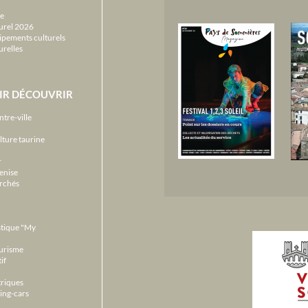
e
urel 2026
ipements culturels
urelles
IR DÉCOUVRIR
ntre-ville
lture taurine
r
enise
archés
stique "My
ourisme
if
triques
ing-cars