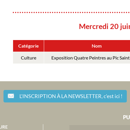
Mercredi 20 ju
Catégorie
Nom
Culture
Exposition Quatre Peintres au Pic Sain
L'INSCRIPTION À LA NEWSLETTER,
c'est ici !
PU
URE