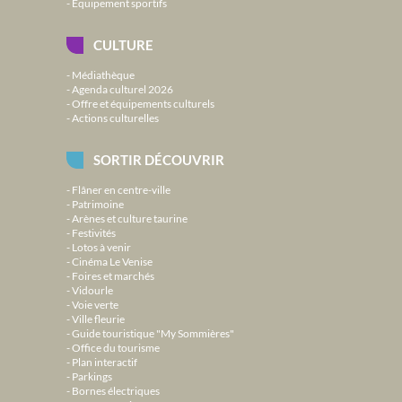
Équipement sportifs
CULTURE
Médiathèque
Agenda culturel 2026
Offre et équipements culturels
Actions culturelles
SORTIR DÉCOUVRIR
Flâner en centre-ville
Patrimoine
Arènes et culture taurine
Festivités
Lotos à venir
Cinéma Le Venise
Foires et marchés
Vidourle
Voie verte
Ville fleurie
Guide touristique "My Sommières"
Office du tourisme
Plan interactif
Parkings
Bornes électriques