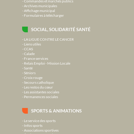
Commandes et marchés publics
Archives municipales
Affichage municipal
Formulaires à télécharger
SOCIAL, SOLIDARITÉ SANTÉ
LA LIGUE CONTRE LE CANCER
Liens utiles
CCAS
Calade
France services
Relais Emploi - Mission Locale
Santé
Séniors
Croix rouge
Secours catholique
Les restos du cœur
Les assistantes sociales
Permanences sociales
SPORTS & ANIMATIONS
Le service des sports
Infos sports
Associations sportives