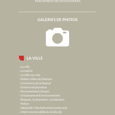
TRAITEMENT DE VOS DONNÉES
GALERIES DE PHOTOS
LA VILLE
La ville
La mairie
La ville recrute
Petites Villes de Demain
Commerce et artisanat
Enfance et jeunesse
Recensement citoyen
Urbanisme et Environnement
Risques / prévention / protection
Police
Salubrité / Déchets et encombrants
Intercommunalités & syndicats