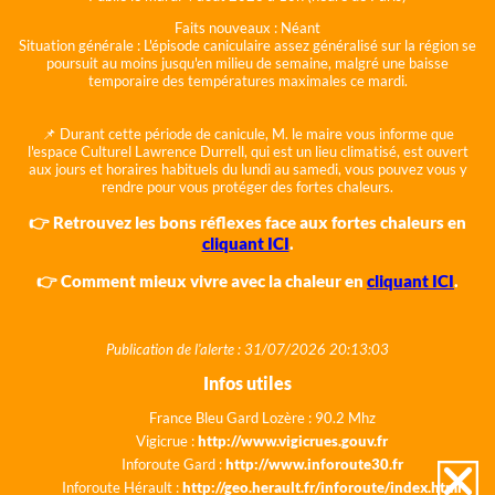
Faits nouveaux :
Néant
Situation générale :
L'épisode caniculaire assez généralisé sur la région se
poursuit au moins jusqu'en milieu de semaine, malgré une baisse
temporaire des températures maximales ce mardi.
📌 Durant cette période de canicule, M. le maire vous informe que
l'espace Culturel Lawrence Durrell, qui est un lieu climatisé, est ouvert
aux jours et horaires habituels du lundi au samedi, vous pouvez vous y
rendre pour vous protéger des fortes chaleurs.
👉 Retrouvez les bons réflexes face aux fortes chaleurs en
cliquant ICI
.
👉 Comment mieux vivre avec la chaleur en
cliquant ICI
.
Publication de l'alerte : 31/07/2026 20:13:03
Infos utiles
France Bleu Gard Lozère : 90.2 Mhz
Vigicrue :
http://www.vigicrues.gouv.fr
Inforoute Gard :
http://www.inforoute30.fr
Inforoute Hérault :
http://geo.herault.fr/inforoute/index.html