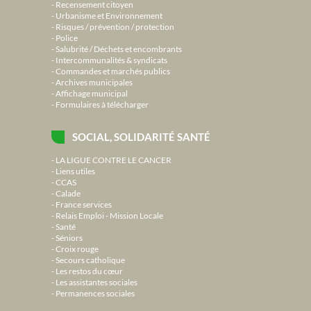
Recensement citoyen
Urbanisme et Environnement
Risques / prévention / protection
Police
Salubrité / Déchets et encombrants
Intercommunalités & syndicats
Commandes et marchés publics
Archives municipales
Affichage municipal
Formulaires à télécharger
SOCIAL, SOLIDARITÉ SANTÉ
LA LIGUE CONTRE LE CANCER
Liens utiles
CCAS
Calade
France services
Relais Emploi - Mission Locale
Santé
Séniors
Croix rouge
Secours catholique
Les restos du cœur
Les assistantes sociales
Permanences sociales