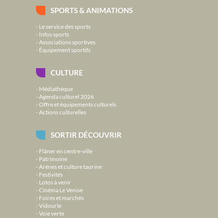
SPORTS & ANIMATIONS
Le service des sports
Infos sports
Associations sportives
Équipement sportifs
CULTURE
Médiathèque
Agenda culturel 2026
Offre et équipements culturels
Actions culturelles
SORTIR DÉCOUVRIR
Flâner en centre-ville
Patrimoine
Arènes et culture taurine
Festivités
Lotos à venir
Cinéma Le Venise
Foires et marchés
Vidourle
Voie verte