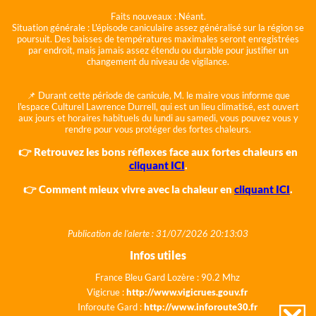
Faits nouveaux :
Néant.
Situation générale :
L'épisode caniculaire assez généralisé sur la région se
poursuit. Des baisses de températures maximales seront enregistrées
par endroit, mais jamais assez étendu ou durable pour justifier un
changement du niveau de vigilance.
📌 Durant cette période de canicule, M. le maire vous informe que
l'espace Culturel Lawrence Durrell, qui est un lieu climatisé, est ouvert
aux jours et horaires habituels du lundi au samedi, vous pouvez vous y
rendre pour vous protéger des fortes chaleurs.
👉 Retrouvez les bons réflexes face aux fortes chaleurs en
cliquant ICI
.
👉 Comment mieux vivre avec la chaleur en
cliquant ICI
.
Publication de l'alerte : 31/07/2026 20:13:03
Infos utiles
France Bleu Gard Lozère : 90.2 Mhz
Vigicrue :
http://www.vigicrues.gouv.fr
Inforoute Gard :
http://www.inforoute30.fr