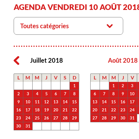
AGENDA VENDREDI 10 AOÛT 201
Toutes catégories
Juillet 2018
Août 2018
L
M
M
J
V
S
D
L
M
M
J
V
1
1
2
3
2
3
4
5
6
7
8
6
7
8
9
10
9
10
11
12
13
14
15
13
14
15
16
17
16
17
18
19
20
21
22
20
21
22
23
24
23
24
25
26
27
28
29
27
28
29
30
31
30
31