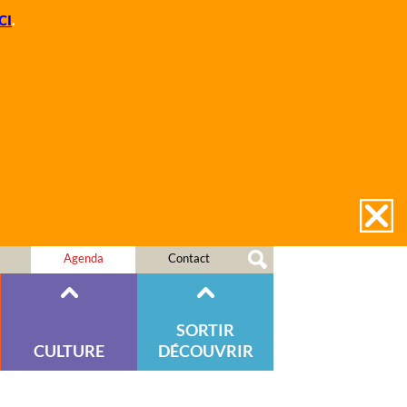
CI
.
Agenda
Contact
SORTIR
CULTURE
DÉCOUVRIR