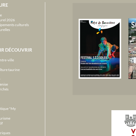
URE
e
urel 2026
ipements culturels
urelles
IR DÉCOUVRIR
ntre-ville
lture taurine
r
enise
archés
stique "My
ourisme
if
triques