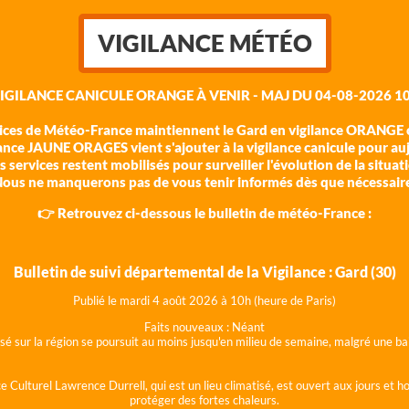
VIGILANCE MÉTÉO
VIGILANCE CANICULE ORANGE À VENIR - MAJ DU 04-08-2026 10
vices de Météo-France maintiennent le Gard en vigilance ORANGE c
ance JAUNE ORAGES vient s'ajouter à la vigilance canicule pour au
 services restent mobilisés pour surveiller l'évolution de la situat
ous ne manquerons pas de vous tenir informés dès que nécessair
👉 Retrouvez ci-dessous le bulletin de météo-France :
Bulletin de suivi départemental de la Vigilance : Gard (30)
Publié le mardi 4 août 202
6 à 10h (heure de Paris)
Faits nouveaux :
Néant
lisé sur la région se poursuit au moins jusqu'en milieu de semaine, malgré une
e Culturel Lawrence Durrell, qui est un lieu climatisé, est ouvert aux jours et 
protéger des fortes chaleurs.