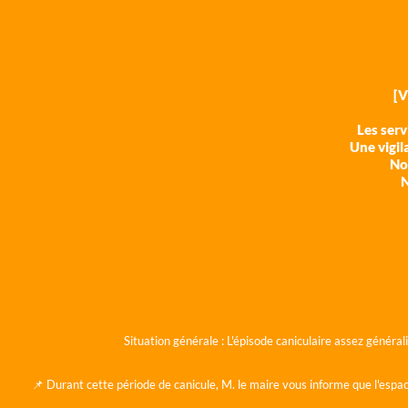
[
Les ser
Une vigil
Nos
N
Situation générale :
L'épisode caniculaire assez généra
📌 Durant cette période de canicule, M. le maire vous informe que l'espac