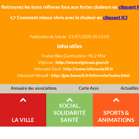
 Retrouvez les bons réflexes face aux fortes chaleurs en
cliquant I
👉 Comment mieux vivre avec la chaleur en
cliquant ICI
.
Publication de l'alerte : 31/07/2026 20:13:03
Infos utiles
France Bleu Gard Lozère : 90.2 Mhz
Vigicrue :
http://www.vigicrues.gouv.fr
Inforoute Gard :
http://www.inforoute30.fr
Inforoute Hérault :
http://geo.herault.fr/inforoute/index.html
Annuaire des associations
Carte Asso
Actualités
SOCIAL,
SOLIDARITÉ
SPORTS &
LA VILLE
SANTÉ
ANIMATIONS