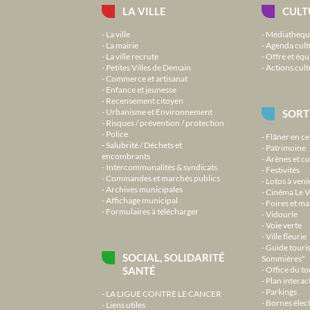
LA VILLE
CULT
La ville
Médiathèqu
La mairie
Agenda cult
La ville recrute
Offre et équ
Petites Villes de Demain
Actions cult
Commerce et artisanat
Enfance et jeunesse
Recensement citoyen
Urbanisme et Environnement
SORT
Risques / prévention / protection
Police
Flâner en ce
Salubrité / Déchets et
Patrimoine
encombrants
Arènes et cu
Intercommunalités & syndicats
Festivités
Commandes et marchés publics
Lotos à veni
Archives municipales
Cinéma Le V
Affichage municipal
Foires et m
Formulaires à télécharger
Vidourle
Voie verte
Ville fleurie
Guide touri
SOCIAL, SOLIDARITÉ
Sommières"
SANTÉ
Office du t
Plan interact
Parkings
LA LIGUE CONTRE LE CANCER
Bornes élec
Liens utiles