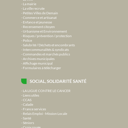
La mairie
La ville recrute
Petites Villes de Demain
Commerce et artisanat
Enfance et jeunesse
Recensement citoyen
Urbanisme et Environnement
Risques / prévention / protection
Police
Salubrité / Déchets et encombrants
Intercommunalités & syndicats
Commandes et marchés publics
Archives municipales
Affichage municipal
Formulaires à télécharger
SOCIAL, SOLIDARITÉ SANTÉ
LA LIGUE CONTRE LE CANCER
Liens utiles
CCAS
Calade
France services
Relais Emploi - Mission Locale
Santé
Séniors
Croix rouge