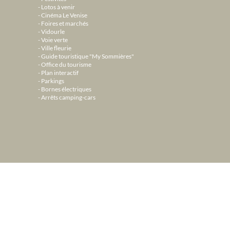
Lotos à venir
Cinéma Le Venise
Foires et marchés
Vidourle
Voie verte
Ville fleurie
Guide touristique "My Sommières"
Office du tourisme
Plan interactif
Parkings
Bornes électriques
Arrêts camping-cars