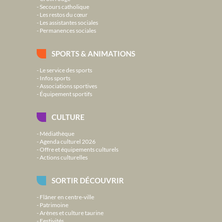
Secours catholique
Les restos du cœur
Les assistantes sociales
Permanences sociales
SPORTS & ANIMATIONS
Le service des sports
Infos sports
Associations sportives
Équipement sportifs
CULTURE
Médiathèque
Agenda culturel 2026
Offre et équipements culturels
Actions culturelles
SORTIR DÉCOUVRIR
Flâner en centre-ville
Patrimoine
Arènes et culture taurine
Festivités