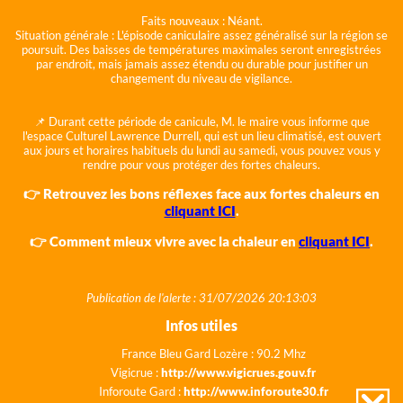
Faits nouveaux :
Néant.
Situation générale :
L'épisode caniculaire assez généralisé sur la région se
poursuit. Des baisses de températures maximales seront enregistrées
par endroit, mais jamais assez étendu ou durable pour justifier un
changement du niveau de vigilance.
📌 Durant cette période de canicule, M. le maire vous informe que
l'espace Culturel Lawrence Durrell, qui est un lieu climatisé, est ouvert
aux jours et horaires habituels du lundi au samedi, vous pouvez vous y
rendre pour vous protéger des fortes chaleurs.
👉 Retrouvez les bons réflexes face aux fortes chaleurs en
cliquant ICI
.
👉 Comment mieux vivre avec la chaleur en
cliquant ICI
.
Publication de l'alerte : 31/07/2026 20:13:03
Infos utiles
France Bleu Gard Lozère : 90.2 Mhz
Vigicrue :
http://www.vigicrues.gouv.fr
Inforoute Gard :
http://www.inforoute30.fr