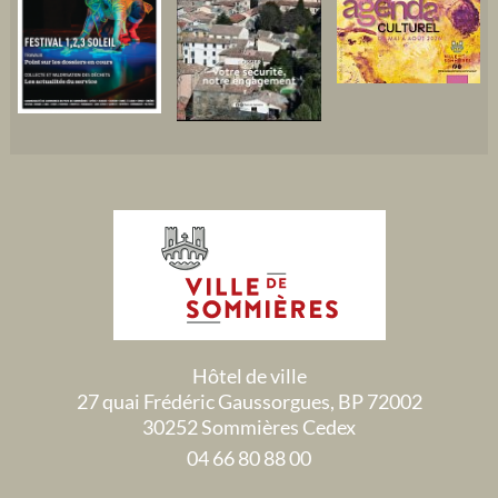
Hôtel de ville
27 quai Frédéric Gaussorgues, BP 72002
30252 Sommières Cedex
04 66 80 88 00