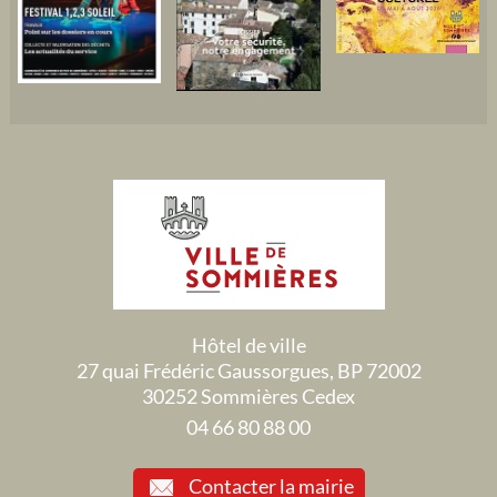
Hôtel de ville
27 quai Frédéric Gaussorgues, BP 72002
30252 Sommières Cedex
04 66 80 88 00
Contacter la mairie