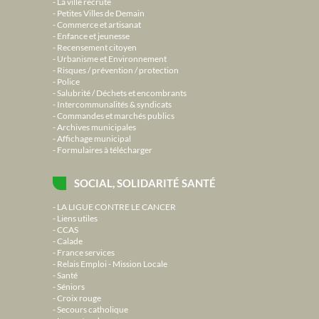
La ville recrute
Petites Villes de Demain
Commerce et artisanat
Enfance et jeunesse
Recensement citoyen
Urbanisme et Environnement
Risques / prévention / protection
Police
Salubrité / Déchets et encombrants
Intercommunalités & syndicats
Commandes et marchés publics
Archives municipales
Affichage municipal
Formulaires à télécharger
SOCIAL, SOLIDARITÉ SANTÉ
LA LIGUE CONTRE LE CANCER
Liens utiles
CCAS
Calade
France services
Relais Emploi - Mission Locale
Santé
Séniors
Croix rouge
Secours catholique