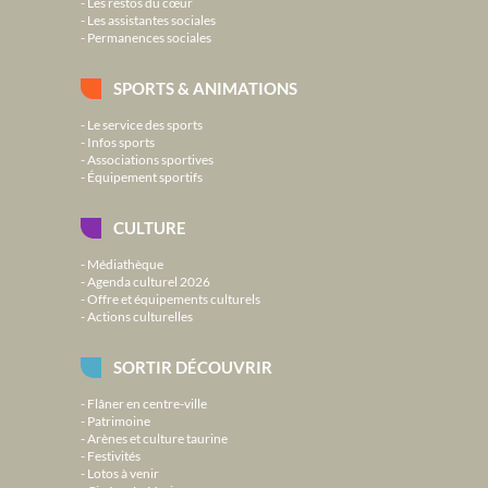
Les restos du cœur
Les assistantes sociales
Permanences sociales
SPORTS & ANIMATIONS
Le service des sports
Infos sports
Associations sportives
Équipement sportifs
CULTURE
Médiathèque
Agenda culturel 2026
Offre et équipements culturels
Actions culturelles
SORTIR DÉCOUVRIR
Flâner en centre-ville
Patrimoine
Arènes et culture taurine
Festivités
Lotos à venir