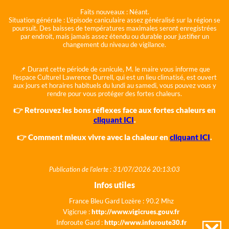
Faits nouveaux :
Néant.
Situation générale :
L'épisode caniculaire assez généralisé sur la région se
poursuit. Des baisses de températures maximales seront enregistrées
par endroit, mais jamais assez étendu ou durable pour justifier un
changement du niveau de vigilance.
📌 Durant cette période de canicule, M. le maire vous informe que
l'espace Culturel Lawrence Durrell, qui est un lieu climatisé, est ouvert
aux jours et horaires habituels du lundi au samedi, vous pouvez vous y
rendre pour vous protéger des fortes chaleurs.
👉 Retrouvez les bons réflexes face aux fortes chaleurs en
cliquant ICI
.
👉 Comment mieux vivre avec la chaleur en
cliquant ICI
.
Publication de l'alerte : 31/07/2026 20:13:03
Infos utiles
France Bleu Gard Lozère : 90.2 Mhz
Vigicrue :
http://www.vigicrues.gouv.fr
Inforoute Gard :
http://www.inforoute30.fr