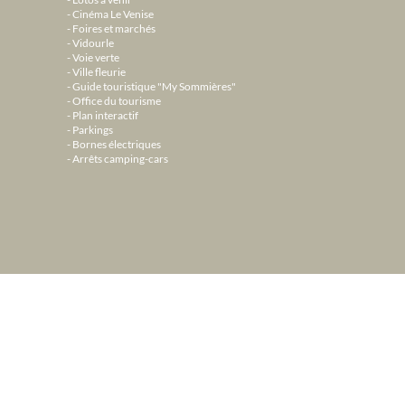
Cinéma Le Venise
Foires et marchés
Vidourle
Voie verte
Ville fleurie
Guide touristique "My Sommières"
Office du tourisme
Plan interactif
Parkings
Bornes électriques
Arrêts camping-cars