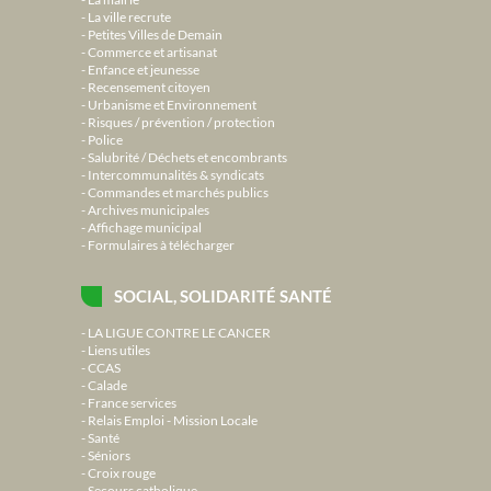
La ville recrute
Petites Villes de Demain
Commerce et artisanat
Enfance et jeunesse
Recensement citoyen
Urbanisme et Environnement
Risques / prévention / protection
Police
Salubrité / Déchets et encombrants
Intercommunalités & syndicats
Commandes et marchés publics
Archives municipales
Affichage municipal
Formulaires à télécharger
SOCIAL, SOLIDARITÉ SANTÉ
LA LIGUE CONTRE LE CANCER
Liens utiles
CCAS
Calade
France services
Relais Emploi - Mission Locale
Santé
Séniors
Croix rouge
Secours catholique