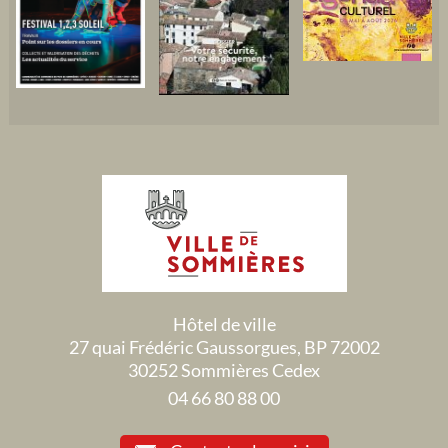
Hôtel de ville
27 quai Frédéric Gaussorgues, BP 72002
30252 Sommières Cedex
04 66 80 88 00