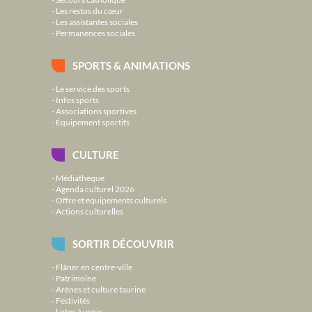
Les restos du cœur
Les assistantes sociales
Permanences sociales
SPORTS & ANIMATIONS
Le service des sports
Infos sports
Associations sportives
Équipement sportifs
CULTURE
Médiathèque
Agenda culturel 2026
Offre et équipements culturels
Actions culturelles
SORTIR DÉCOUVRIR
Flâner en centre-ville
Patrimoine
Arènes et culture taurine
Festivités
Lotos à venir