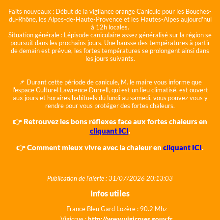
Faits nouveaux :
Début de la vigilance orange Canicule pour les Bouches-
du-Rhône, les Alpes-de-Haute-Provence et les Hautes-Alpes aujourd'hui
à 12h locales.
Situation générale :
L'épisode caniculaire assez généralisé sur la région se
poursuit dans les prochains jours. Une hausse des températures à partir
de demain est prévue, les fortes températures se prolongent ainsi dans
les jours suivants.
📌 Durant cette période de canicule, M. le maire vous informe que
l'espace Culturel Lawrence Durrell, qui est un lieu climatisé, est ouvert
aux jours et horaires habituels du lundi au samedi, vous pouvez vous y
rendre pour vous protéger des fortes chaleurs.
👉 Retrouvez les bons réflexes face aux fortes chaleurs en
cliquant ICI
.
👉 Comment mieux vivre avec la chaleur en
cliquant ICI
.
Publication de l'alerte : 31/07/2026 20:13:03
Infos utiles
France Bleu Gard Lozère : 90.2 Mhz
Vigicrue :
http://www.vigicrues.gouv.fr