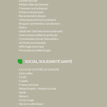
La ville recrute
Petites Villes de Demain
Commerce et artisanat
Enfance et jeunesse
Recensement citoyen
Urbanisme et Environnement
Risques / prévention / protection
Police
Salubrité / Déchets et encombrants
Intercommunalités & syndicats
Commandes et marchés publics
Archives municipales
Affichage municipal
Formulaires à télécharger
SOCIAL, SOLIDARITÉ SANTÉ
LA LIGUE CONTRE LE CANCER
Liens utiles
CCAS
Calade
France services
Relais Emploi - Mission Locale
Santé
Séniors
Croix rouge
Secours catholique