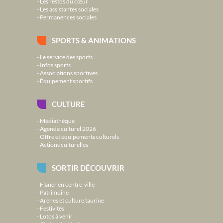
Les restos du cœur
Les assistantes sociales
Permanences sociales
SPORTS & ANIMATIONS
Le service des sports
Infos sports
Associations sportives
Équipement sportifs
CULTURE
Médiathèque
Agenda culturel 2026
Offre et équipements culturels
Actions culturelles
SORTIR DÉCOUVRIR
Flâner en centre-ville
Patrimoine
Arènes et culture taurine
Festivités
Lotos à venir