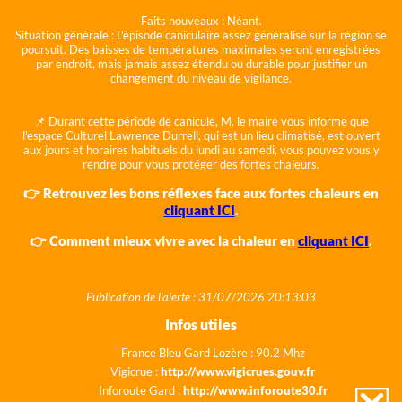
Faits nouveaux :
Néant.
Situation générale :
L'épisode caniculaire assez généralisé sur la région se
poursuit. Des baisses de températures maximales seront enregistrées
par endroit, mais jamais assez étendu ou durable pour justifier un
changement du niveau de vigilance.
📌 Durant cette période de canicule, M. le maire vous informe que
l'espace Culturel Lawrence Durrell, qui est un lieu climatisé, est ouvert
aux jours et horaires habituels du lundi au samedi, vous pouvez vous y
rendre pour vous protéger des fortes chaleurs.
👉 Retrouvez les bons réflexes face aux fortes chaleurs en
cliquant ICI
.
👉 Comment mieux vivre avec la chaleur en
cliquant ICI
.
Publication de l'alerte : 31/07/2026 20:13:03
Infos utiles
France Bleu Gard Lozère : 90.2 Mhz
Vigicrue :
http://www.vigicrues.gouv.fr
Inforoute Gard :
http://www.inforoute30.fr