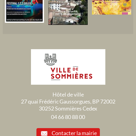
Hôtel de ville
27 quai Frédéric Gaussorgues, BP 72002
30252 Sommières Cedex
04 66 80 88 00
Contacter la mairie