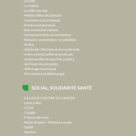
La ville
La mairie
La ville recrute
Petites Villes de Demain
Commerce et artisanat
Enfance et jeunesse
Recensement citoyen
Urbanisme et Environnement
Risques / prévention / protection
Police
Salubrité / Déchets et encombrants
Intercommunalités & syndicats
Commandes et marchés publics
Archives municipales
Affichage municipal
Formulaires à télécharger
SOCIAL, SOLIDARITÉ SANTÉ
LA LIGUE CONTRE LE CANCER
Liens utiles
CCAS
Calade
France services
Relais Emploi - Mission Locale
Santé
Séniors