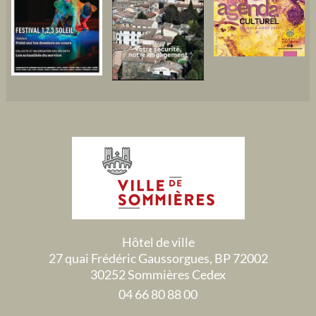
Hôtel de ville
27 quai Frédéric Gaussorgues, BP 72002
30252 Sommières Cedex
04 66 80 88 00