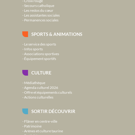
Croix rouge
Secours catholique
Les restos du cœur
Les assistantes sociales
Permanences sociales
SPORTS & ANIMATIONS
Le service des sports
Infos sports
Associations sportives
Équipement sportifs
CULTURE
Médiathèque
Agenda culturel 2026
Offre et équipements culturels
Actions culturelles
SORTIR DÉCOUVRIR
Flâner en centre-ville
Patrimoine
Arènes et culture taurine