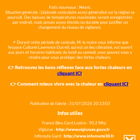
Faits nouveaux :
Néant.
Situation générale :
L'épisode caniculaire assez généralisé sur la région se
poursuit. Des baisses de températures maximales seront enregistrées
par endroit, mais jamais assez étendu ou durable pour justifier un
changement du niveau de vigilance.
📌 Durant cette période de canicule, M. le maire vous informe que
l'espace Culturel Lawrence Durrell, qui est un lieu climatisé, est ouvert
aux jours et horaires habituels du lundi au samedi, vous pouvez vous y
rendre pour vous protéger des fortes chaleurs.
👉 Retrouvez les bons réflexes face aux fortes chaleurs en
cliquant ICI
.
👉 Comment mieux vivre avec la chaleur en
cliquant ICI
.
Publication de l'alerte : 31/07/2026 20:13:03
Infos utiles
France Bleu Gard Lozère : 90.2 Mhz
Vigicrue :
http://www.vigicrues.gouv.fr
Inforoute Gard :
http://www.inforoute30.fr