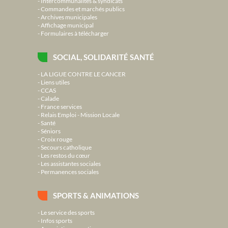
Intercommunalités & syndicats
Commandes et marchés publics
Archives municipales
Affichage municipal
Formulaires à télécharger
SOCIAL, SOLIDARITÉ SANTÉ
LA LIGUE CONTRE LE CANCER
Liens utiles
CCAS
Calade
France services
Relais Emploi - Mission Locale
Santé
Séniors
Croix rouge
Secours catholique
Les restos du cœur
Les assistantes sociales
Permanences sociales
SPORTS & ANIMATIONS
Le service des sports
Infos sports