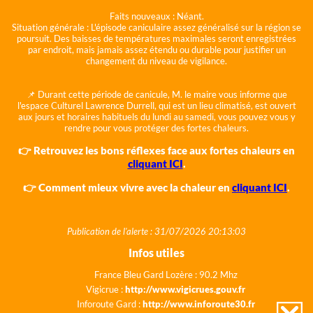
Faits nouveaux :
Néant.
Situation générale :
L'épisode caniculaire assez généralisé sur la région se
poursuit. Des baisses de températures maximales seront enregistrées
par endroit, mais jamais assez étendu ou durable pour justifier un
changement du niveau de vigilance.
📌 Durant cette période de canicule, M. le maire vous informe que
l'espace Culturel Lawrence Durrell, qui est un lieu climatisé, est ouvert
aux jours et horaires habituels du lundi au samedi, vous pouvez vous y
rendre pour vous protéger des fortes chaleurs.
👉 Retrouvez les bons réflexes face aux fortes chaleurs en
cliquant ICI
.
👉 Comment mieux vivre avec la chaleur en
cliquant ICI
.
Publication de l'alerte : 31/07/2026 20:13:03
Infos utiles
France Bleu Gard Lozère : 90.2 Mhz
Vigicrue :
http://www.vigicrues.gouv.fr
Inforoute Gard :
http://www.inforoute30.fr