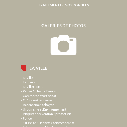
TRAITEMENT DE VOS DONNÉES
GALERIES DE PHOTOS
LA VILLE
La ville
La mairie
La ville recrute
Petites Villes de Demain
Commerce et artisanat
Enfance et jeunesse
Recensement citoyen
Urbanisme et Environnement
Risques / prévention / protection
Police
Salubrité / Déchets et encombrants