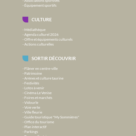
Associations sportives
Équipement sportifs
CULTURE
Médiathèque
Agenda culturel 2026
Offre et équipements culturels
Actions culturelles
SORTIR DÉCOUVRIR
Flâner en centre-ville
Patrimoine
Arènes et culture taurine
Festivités
Lotos à venir
Cinéma Le Venise
Foires et marchés
Vidourle
Voie verte
Ville fleurie
Guide touristique "My Sommières"
Office du tourisme
Plan interactif
Parkings