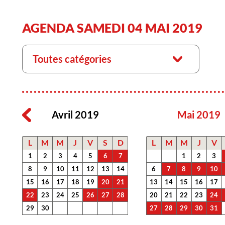
AGENDA SAMEDI 04 MAI 2019
Toutes catégories
Avril 2019
Mai 2019
L
M
M
J
V
S
D
L
M
M
J
V
1
2
3
4
5
6
7
1
2
3
8
9
10
11
12
13
14
6
7
8
9
10
15
16
17
18
19
20
21
13
14
15
16
17
22
23
24
25
26
27
28
20
21
22
23
24
29
30
27
28
29
30
31