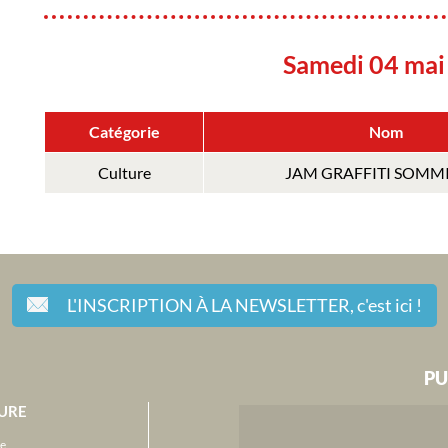
Samedi 04 mai
Catégorie
Nom
Culture
JAM GRAFFITI SOMM
L'INSCRIPTION À LA NEWSLETTER,
c'est ici !
PU
URE
e