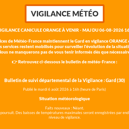
VIGILANCE MÉTÉO
VIGILANCE CANICULE ORANGE À VENIR - MAJ DU 06-08-2026 16
vices de Météo-France maintiennent le Gard en vigilance ORANGE c
 services restent mobilisés pour surveiller l'évolution de la situat
ous ne manquerons pas de vous tenir informés dès que nécessair
👉 Retrouvez ci-dessous le bulletin de météo-France :
Bulletin de suivi départemental de la Vigilance : Gard (30)
Publié le mardi 6 août 202
6 à 16h (heure de Paris)
Situation météorologique
Faits nouveaux :
Néant.
 se poursuit. Des baisses de températures maximales seront enregistrées par end
niveau de vigilance.