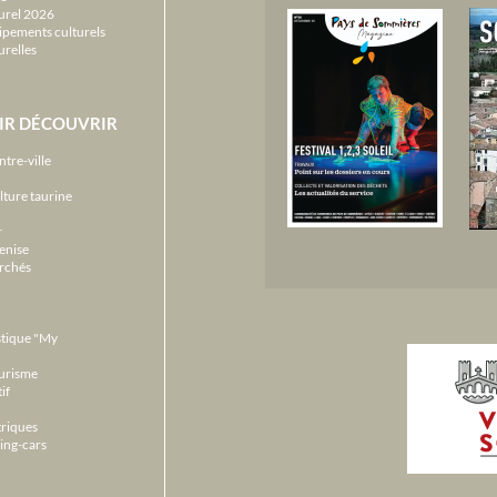
urel 2026
ipements culturels
urelles
IR DÉCOUVRIR
ntre-ville
lture taurine
r
enise
archés
stique "My
ourisme
if
triques
ing-cars