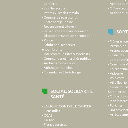
La mairie
Agenda cult
La ville recrute
Offre et équ
Petites Villes de Demain
Actions cult
Commerce et artisanat
Enfance et jeunesse
Recensement citoyen
Urbanisme et Environnement
SORT
Risques / prévention / protection
Police
Flâner en ce
Salubrité / Déchets et
Patrimoine
encombrants
Arènes et cu
Intercommunalités & syndicats
Festivités
Commandes et marchés publics
Lotos à veni
Archives municipales
Cinéma Le V
Affichage municipal
Foires et m
Formulaires à télécharger
Vidourle
Voie verte
Ville fleurie
Guide touri
SOCIAL, SOLIDARITÉ
Sommières"
SANTÉ
Office du t
Plan interact
Parkings
LA LIGUE CONTRE LE CANCER
Bornes élec
Liens utiles
Arrêts camp
CCAS
Calade
France services