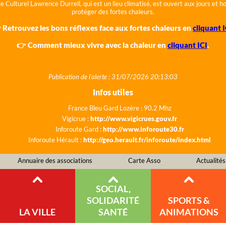
e Culturel Lawrence Durrell, qui est un lieu climatisé, est ouvert aux jours et 
protéger des fortes chaleurs.
 Retrouvez les bons réflexes face aux fortes chaleurs en
cliquant I
👉 Comment mieux vivre avec la chaleur en
cliquant ICI
.
Publication de l'alerte : 31/07/2026 20:13:03
Infos utiles
France Bleu Gard Lozère : 90.2 Mhz
Vigicrue :
http://www.vigicrues.gouv.fr
Inforoute Gard :
http://www.inforoute30.fr
Inforoute Hérault :
http://geo.herault.fr/inforoute/index.html
Annuaire des associations
Carte Asso
Actualités
SOCIAL,
SOLIDARITÉ
SPORTS &
LA VILLE
SANTÉ
ANIMATIONS