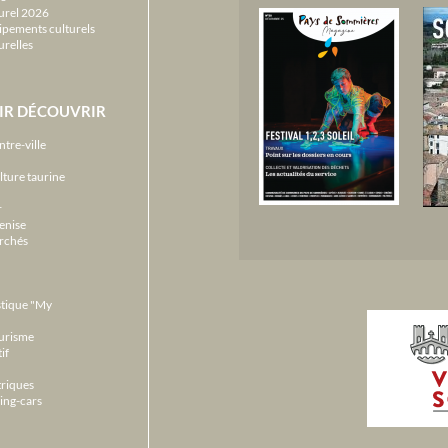
urel 2026
ipements culturels
urelles
IR DÉCOUVRIR
ntre-ville
lture taurine
r
enise
archés
stique "My
ourisme
if
triques
ing-cars