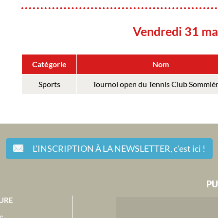
Vendredi 31 ma
Catégorie
Nom
Sports
Tournoi open du Tennis Club Sommiér
L'INSCRIPTION À LA NEWSLETTER,
c'est ici !
PU
URE
e