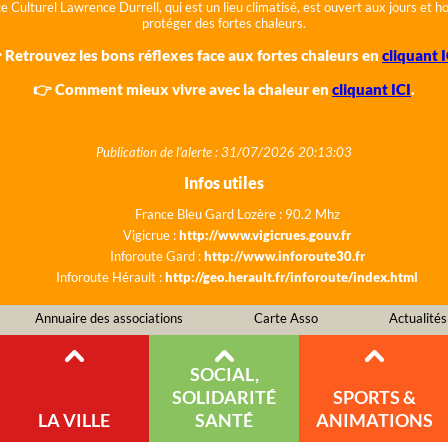
e Culturel Lawrence Durrell, qui est un lieu climatisé, est ouvert aux jours et 
protéger des fortes chaleurs.
 Retrouvez les bons réflexes face aux fortes chaleurs en
cliquant I
👉 Comment mieux vivre avec la chaleur en
cliquant ICI
.
Publication de l'alerte : 31/07/2026 20:13:03
Infos utiles
France Bleu Gard Lozère : 90.2 Mhz
Vigicrue :
http://www.vigicrues.gouv.fr
Inforoute Gard :
http://www.inforoute30.fr
Inforoute Hérault :
http://geo.herault.fr/inforoute/index.html
Annuaire des associations
Carte Asso
Actualités
SOCIAL,
SOLIDARITÉ
SPORTS &
LA VILLE
SANTÉ
ANIMATIONS