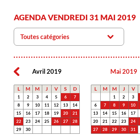
AGENDA VENDREDI 31 MAI 2019
Toutes catégories
Avril 2019
Mai 2019
L
M
M
J
V
S
D
L
M
M
J
V
1
2
3
4
5
6
7
1
2
3
8
9
10
11
12
13
14
6
7
8
9
10
15
16
17
18
19
20
21
13
14
15
16
17
22
23
24
25
26
27
28
20
21
22
23
24
29
30
27
28
29
30
31