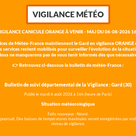
VIGILANCE MÉTÉO
VIGILANCE CANICULE ORANGE À VENIR - MAJ DU 06-08-2026 16
vices de Météo-France maintiennent le Gard en vigilance ORANGE c
 services restent mobilisés pour surveiller l'évolution de la situat
ous ne manquerons pas de vous tenir informés dès que nécessair
👉 Retrouvez ci-dessous le bulletin de météo-France :
Bulletin de suivi départemental de la Vigilance : Gard (30)
Publié le mardi 6 août 202
6 à 16h (heure de Paris)
Situation météorologique
Faits nouveaux :
Néant.
 se poursuit. Des baisses de températures maximales seront enregistrées par end
niveau de vigilance.