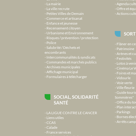
La mairie
Agenda cult
La ville recrute
Offre et équ
Petites Villes de Demain
Actions cult
Commerce et artisanat
Enfance et jeunesse
Recensement citoyen
Urbanisme et Environnement
SORT
Risques / prévention / protection
Police
Flâner en ce
Salubrité / Déchets et
Patrimoine
encombrants
Arènes et cu
Intercommunalités & syndicats
Festivités
Commandes et marchés publics
Lotos à veni
Archives municipales
Cinéma Le V
Affichage municipal
Foires et m
Formulaires à télécharger
Vidourle
Voie verte
Ville fleurie
Guide touri
SOCIAL, SOLIDARITÉ
Sommières"
SANTÉ
Office du t
Plan interact
Parkings
LA LIGUE CONTRE LE CANCER
Bornes élec
Liens utiles
Arrêts camp
CCAS
Calade
France services