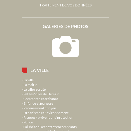
TRAITEMENT DE VOS DONNÉES
GALERIES DE PHOTOS
LA VILLE
La ville
La mairie
La ville recrute
Petites Villes de Demain
Commerce et artisanat
Enfance et jeunesse
Recensement citoyen
Urbanisme et Environnement
Risques / prévention / protection
Police
Salubrité / Déchets et encombrants