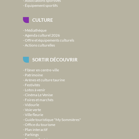
Associations sportives
Équipement sportifs
CULTURE
Médiathèque
Agenda culturel 2026
Offre et équipements culturels
Actions culturelles
SORTIR DÉCOUVRIR
Flâner en centre-ville
Patrimoine
Arènes et culture taurine
Festivités
Lotos à venir
Cinéma Le Venise
Foires et marchés
Vidourle
Voie verte
Ville fleurie
Guide touristique "My Sommières"
Office du tourisme
Plan interactif
Parkings