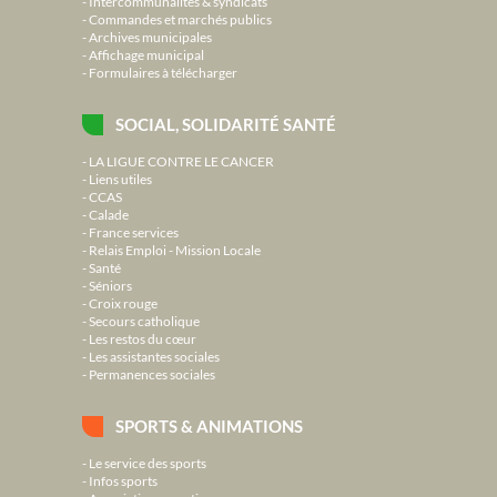
Intercommunalités & syndicats
Commandes et marchés publics
Archives municipales
Affichage municipal
Formulaires à télécharger
SOCIAL, SOLIDARITÉ SANTÉ
LA LIGUE CONTRE LE CANCER
Liens utiles
CCAS
Calade
France services
Relais Emploi - Mission Locale
Santé
Séniors
Croix rouge
Secours catholique
Les restos du cœur
Les assistantes sociales
Permanences sociales
SPORTS & ANIMATIONS
Le service des sports
Infos sports