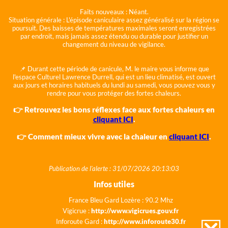
Faits nouveaux :
Néant.
Situation générale :
L'épisode caniculaire assez généralisé sur la région se
poursuit. Des baisses de températures maximales seront enregistrées
par endroit, mais jamais assez étendu ou durable pour justifier un
changement du niveau de vigilance.
📌 Durant cette période de canicule, M. le maire vous informe que
l'espace Culturel Lawrence Durrell, qui est un lieu climatisé, est ouvert
aux jours et horaires habituels du lundi au samedi, vous pouvez vous y
rendre pour vous protéger des fortes chaleurs.
👉 Retrouvez les bons réflexes face aux fortes chaleurs en
cliquant ICI
.
👉 Comment mieux vivre avec la chaleur en
cliquant ICI
.
Publication de l'alerte : 31/07/2026 20:13:03
Infos utiles
France Bleu Gard Lozère : 90.2 Mhz
Vigicrue :
http://www.vigicrues.gouv.fr
Inforoute Gard :
http://www.inforoute30.fr