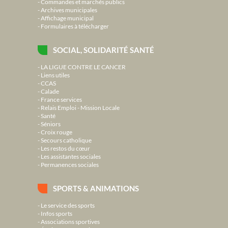
Commandes et marchés publics
Archives municipales
Affichage municipal
Formulaires à télécharger
SOCIAL, SOLIDARITÉ SANTÉ
LA LIGUE CONTRE LE CANCER
Liens utiles
CCAS
Calade
France services
Relais Emploi - Mission Locale
Santé
Séniors
Croix rouge
Secours catholique
Les restos du cœur
Les assistantes sociales
Permanences sociales
SPORTS & ANIMATIONS
Le service des sports
Infos sports
Associations sportives