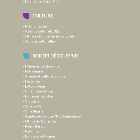
Équipement sportifs
CULTURE
Médiathèque
Agenda culturel 2026
Offre et équipements culturels
Actions culturelles
SORTIR DÉCOUVRIR
Flâner en centre-ville
Patrimoine
Arènes et culture taurine
Festivités
Lotos à venir
Cinéma Le Venise
Foires et marchés
Vidourle
Voie verte
Ville fleurie
Guide touristique "My Sommières"
Office du tourisme
Plan interactif
Parkings
Bornes électriques