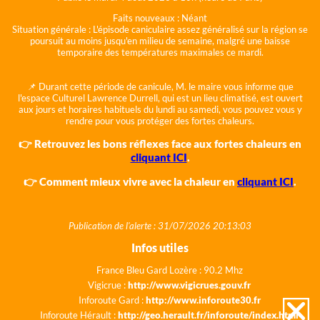
Faits nouveaux :
Néant
Situation générale :
L'épisode caniculaire assez généralisé sur la région se
poursuit au moins jusqu'en milieu de semaine, malgré une baisse
temporaire des températures maximales ce mardi.
📌 Durant cette période de canicule, M. le maire vous informe que
l'espace Culturel Lawrence Durrell, qui est un lieu climatisé, est ouvert
aux jours et horaires habituels du lundi au samedi, vous pouvez vous y
rendre pour vous protéger des fortes chaleurs.
👉 Retrouvez les bons réflexes face aux fortes chaleurs en
cliquant ICI
.
👉 Comment mieux vivre avec la chaleur en
cliquant ICI
.
Publication de l'alerte : 31/07/2026 20:13:03
Infos utiles
France Bleu Gard Lozère : 90.2 Mhz
Vigicrue :
http://www.vigicrues.gouv.fr
Inforoute Gard :
http://www.inforoute30.fr
Inforoute Hérault :
http://geo.herault.fr/inforoute/index.html