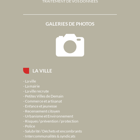
TRAITEMENT DE VOS DONNÉES
GALERIES DE PHOTOS
LA VILLE
La ville
La mairie
La ville recrute
Petites Villes de Demain
Commerce et artisanat
Enfance et jeunesse
Recensement citoyen
Urbanisme et Environnement
Risques / prévention / protection
Police
Salubrité / Déchets et encombrants
Intercommunalités & syndicats