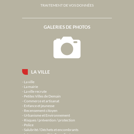
TRAITEMENT DE VOS DONNÉES
GALERIES DE PHOTOS
LA VILLE
La ville
La mairie
La ville recrute
Petites Villes de Demain
Commerce et artisanat
Enfance et jeunesse
Recensement citoyen
Urbanisme et Environnement
Risques / prévention / protection
Police
Salubrité / Déchets et encombrants