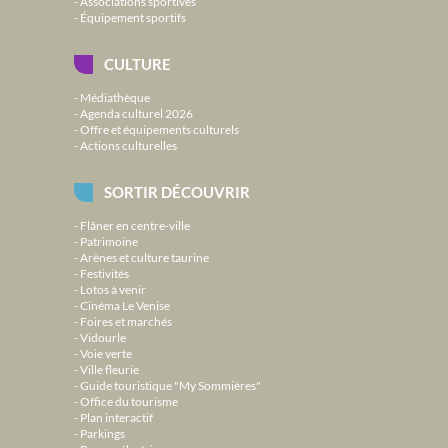
Associations sportives
Équipement sportifs
CULTURE
Médiathèque
Agenda culturel 2026
Offre et équipements culturels
Actions culturelles
SORTIR DÉCOUVRIR
Flâner en centre-ville
Patrimoine
Arènes et culture taurine
Festivités
Lotos à venir
Cinéma Le Venise
Foires et marchés
Vidourle
Voie verte
Ville fleurie
Guide touristique "My Sommières"
Office du tourisme
Plan interactif
Parkings