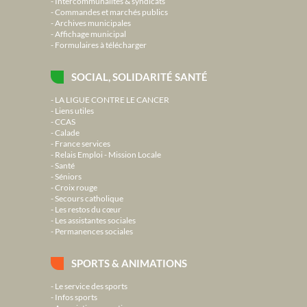
Intercommunalités & syndicats
Commandes et marchés publics
Archives municipales
Affichage municipal
Formulaires à télécharger
SOCIAL, SOLIDARITÉ SANTÉ
LA LIGUE CONTRE LE CANCER
Liens utiles
CCAS
Calade
France services
Relais Emploi - Mission Locale
Santé
Séniors
Croix rouge
Secours catholique
Les restos du cœur
Les assistantes sociales
Permanences sociales
SPORTS & ANIMATIONS
Le service des sports
Infos sports