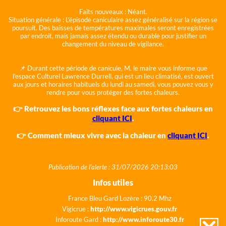
Faits nouveaux :
Néant.
Situation générale :
L'épisode caniculaire assez généralisé sur la région se
poursuit. Des baisses de températures maximales seront enregistrées
par endroit, mais jamais assez étendu ou durable pour justifier un
changement du niveau de vigilance.
📌 Durant cette période de canicule, M. le maire vous informe que
l'espace Culturel Lawrence Durrell, qui est un lieu climatisé, est ouvert
aux jours et horaires habituels du lundi au samedi, vous pouvez vous y
rendre pour vous protéger des fortes chaleurs.
👉 Retrouvez les bons réflexes face aux fortes chaleurs en
cliquant ICI
.
👉 Comment mieux vivre avec la chaleur en
cliquant ICI
.
Publication de l'alerte : 31/07/2026 20:13:03
Infos utiles
France Bleu Gard Lozère : 90.2 Mhz
Vigicrue :
http://www.vigicrues.gouv.fr
Inforoute Gard :
http://www.inforoute30.fr