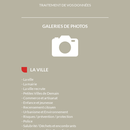
TRAITEMENT DE VOS DONNÉES
GALERIES DE PHOTOS
LA VILLE
La ville
La mairie
La ville recrute
Petites Villes de Demain
Commerce et artisanat
Enfance et jeunesse
Recensement citoyen
Urbanisme et Environnement
Risques / prévention / protection
Police
Salubrité / Déchets et encombrants