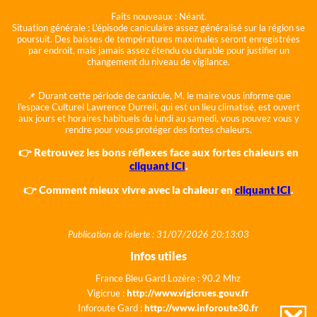
Faits nouveaux :
Néant.
Situation générale :
L'épisode caniculaire assez généralisé sur la région se
poursuit. Des baisses de températures maximales seront enregistrées
par endroit, mais jamais assez étendu ou durable pour justifier un
changement du niveau de vigilance.
📌 Durant cette période de canicule, M. le maire vous informe que
l'espace Culturel Lawrence Durrell, qui est un lieu climatisé, est ouvert
aux jours et horaires habituels du lundi au samedi, vous pouvez vous y
rendre pour vous protéger des fortes chaleurs.
👉 Retrouvez les bons réflexes face aux fortes chaleurs en
cliquant ICI
.
👉 Comment mieux vivre avec la chaleur en
cliquant ICI
.
Publication de l'alerte : 31/07/2026 20:13:03
Infos utiles
France Bleu Gard Lozère : 90.2 Mhz
Vigicrue :
http://www.vigicrues.gouv.fr
Inforoute Gard :
http://www.inforoute30.fr