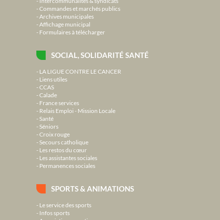
Intercommunalités & syndicats
Commandes et marchés publics
Archives municipales
Affichage municipal
Formulaires à télécharger
SOCIAL, SOLIDARITÉ SANTÉ
LA LIGUE CONTRE LE CANCER
Liens utiles
CCAS
Calade
France services
Relais Emploi - Mission Locale
Santé
Séniors
Croix rouge
Secours catholique
Les restos du cœur
Les assistantes sociales
Permanences sociales
SPORTS & ANIMATIONS
Le service des sports
Infos sports