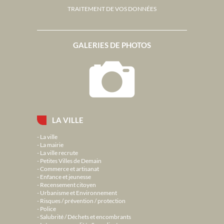
TRAITEMENT DE VOS DONNÉES
GALERIES DE PHOTOS
LA VILLE
La ville
La mairie
La ville recrute
Petites Villes de Demain
Commerce et artisanat
Enfance et jeunesse
Recensement citoyen
Urbanisme et Environnement
Risques / prévention / protection
Police
Salubrité / Déchets et encombrants