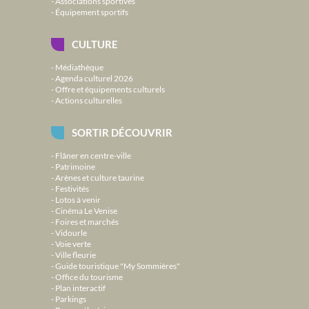
Associations sportives
Équipement sportifs
CULTURE
Médiathèque
Agenda culturel 2026
Offre et équipements culturels
Actions culturelles
SORTIR DÉCOUVRIR
Flâner en centre-ville
Patrimoine
Arènes et culture taurine
Festivités
Lotos à venir
Cinéma Le Venise
Foires et marchés
Vidourle
Voie verte
Ville fleurie
Guide touristique "My Sommières"
Office du tourisme
Plan interactif
Parkings