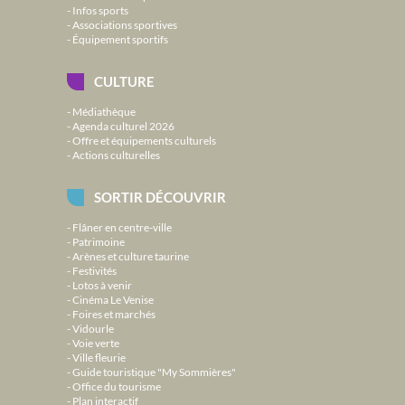
Infos sports
Associations sportives
Équipement sportifs
CULTURE
Médiathèque
Agenda culturel 2026
Offre et équipements culturels
Actions culturelles
SORTIR DÉCOUVRIR
Flâner en centre-ville
Patrimoine
Arènes et culture taurine
Festivités
Lotos à venir
Cinéma Le Venise
Foires et marchés
Vidourle
Voie verte
Ville fleurie
Guide touristique "My Sommières"
Office du tourisme
Plan interactif