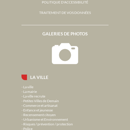
POLITIQUE D'ACCESSIBILITÉ
TRAITEMENT DE VOS DONNÉES
GALERIES DE PHOTOS
LA VILLE
La ville
La mairie
La ville recrute
Petites Villes de Demain
Commerce et artisanat
Enfance et jeunesse
Recensement citoyen
Urbanisme et Environnement
Risques / prévention / protection
Police