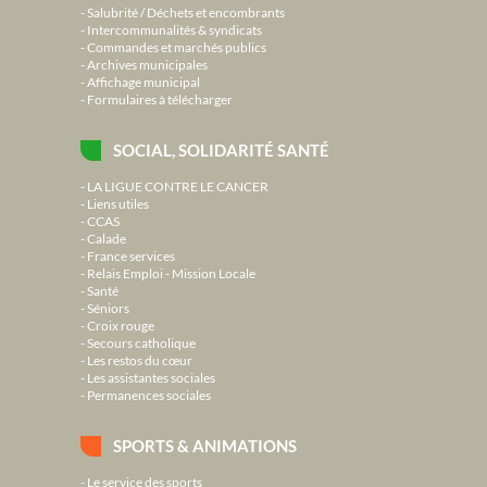
Salubrité / Déchets et encombrants
Intercommunalités & syndicats
Commandes et marchés publics
Archives municipales
Affichage municipal
Formulaires à télécharger
SOCIAL, SOLIDARITÉ SANTÉ
LA LIGUE CONTRE LE CANCER
Liens utiles
CCAS
Calade
France services
Relais Emploi - Mission Locale
Santé
Séniors
Croix rouge
Secours catholique
Les restos du cœur
Les assistantes sociales
Permanences sociales
SPORTS & ANIMATIONS
Le service des sports