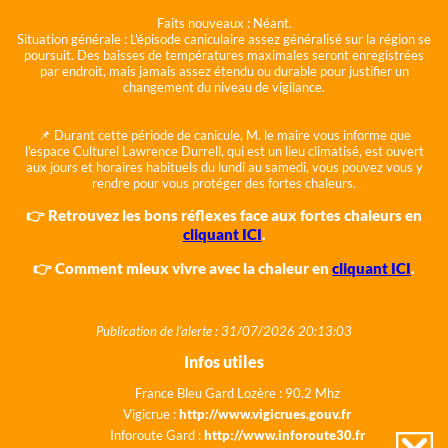
Faits nouveaux :
Néant.
Situation générale :
L'épisode caniculaire assez généralisé sur la région se
poursuit. Des baisses de températures maximales seront enregistrées
par endroit, mais jamais assez étendu ou durable pour justifier un
changement du niveau de vigilance.
📌 Durant cette période de canicule, M. le maire vous informe que
l'espace Culturel Lawrence Durrell, qui est un lieu climatisé, est ouvert
aux jours et horaires habituels du lundi au samedi, vous pouvez vous y
rendre pour vous protéger des fortes chaleurs.
👉 Retrouvez les bons réflexes face aux fortes chaleurs en
cliquant ICI
.
👉 Comment mieux vivre avec la chaleur en
cliquant ICI
.
Publication de l'alerte : 31/07/2026 20:13:03
Infos utiles
France Bleu Gard Lozère : 90.2 Mhz
Vigicrue :
http://www.vigicrues.gouv.fr
Inforoute Gard :
http://www.inforoute30.fr