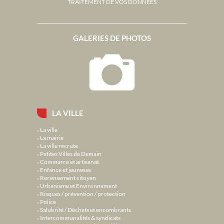
TRAITEMENT DE VOS DONNÉES
GALERIES DE PHOTOS
LA VILLE
La ville
La mairie
La ville recrute
Petites Villes de Demain
Commerce et artisanat
Enfance et jeunesse
Recensement citoyen
Urbanisme et Environnement
Risques / prévention / protection
Police
Salubrité / Déchets et encombrants
Intercommunalités & syndicats