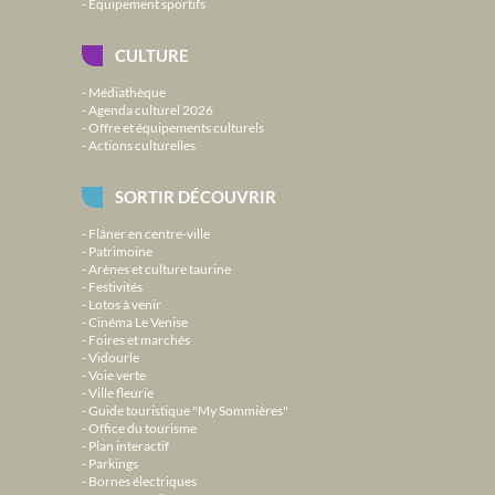
Équipement sportifs
CULTURE
Médiathèque
Agenda culturel 2026
Offre et équipements culturels
Actions culturelles
SORTIR DÉCOUVRIR
Flâner en centre-ville
Patrimoine
Arènes et culture taurine
Festivités
Lotos à venir
Cinéma Le Venise
Foires et marchés
Vidourle
Voie verte
Ville fleurie
Guide touristique "My Sommières"
Office du tourisme
Plan interactif
Parkings
Bornes électriques