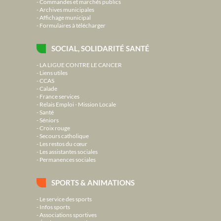
Commandes et marchés publics
Archives municipales
Affichage municipal
Formulaires à télécharger
SOCIAL, SOLIDARITÉ SANTÉ
LA LIGUE CONTRE LE CANCER
Liens utiles
CCAS
Calade
France services
Relais Emploi - Mission Locale
Santé
Séniors
Croix rouge
Secours catholique
Les restos du cœur
Les assistantes sociales
Permanences sociales
SPORTS & ANIMATIONS
Le service des sports
Infos sports
Associations sportives