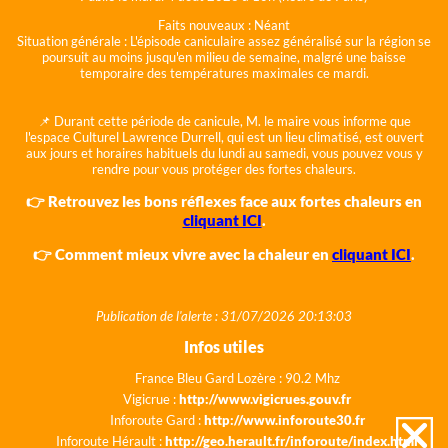
Faits nouveaux :
Néant
Situation générale :
L'épisode caniculaire assez généralisé sur la région se
poursuit au moins jusqu'en milieu de semaine, malgré une baisse
temporaire des températures maximales ce mardi.
📌 Durant cette période de canicule, M. le maire vous informe que
l'espace Culturel Lawrence Durrell, qui est un lieu climatisé, est ouvert
aux jours et horaires habituels du lundi au samedi, vous pouvez vous y
rendre pour vous protéger des fortes chaleurs.
👉 Retrouvez les bons réflexes face aux fortes chaleurs en
cliquant ICI
.
👉 Comment mieux vivre avec la chaleur en
cliquant ICI
.
Publication de l'alerte : 31/07/2026 20:13:03
Infos utiles
France Bleu Gard Lozère : 90.2 Mhz
Vigicrue :
http://www.vigicrues.gouv.fr
Inforoute Gard :
http://www.inforoute30.fr
Inforoute Hérault :
http://geo.herault.fr/inforoute/index.html