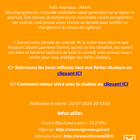
Faits nouveaux :
Néant.
Situation générale :
L'épisode caniculaire assez généralisé sur la région se
poursuit. Des baisses de températures maximales seront enregistrées
par endroit, mais jamais assez étendu ou durable pour justifier un
changement du niveau de vigilance.
📌 Durant cette période de canicule, M. le maire vous informe que
l'espace Culturel Lawrence Durrell, qui est un lieu climatisé, est ouvert
aux jours et horaires habituels du lundi au samedi, vous pouvez vous y
rendre pour vous protéger des fortes chaleurs.
👉 Retrouvez les bons réflexes face aux fortes chaleurs en
cliquant ICI
.
👉 Comment mieux vivre avec la chaleur en
cliquant ICI
.
Publication de l'alerte : 31/07/2026 20:13:03
Infos utiles
France Bleu Gard Lozère : 90.2 Mhz
Vigicrue :
http://www.vigicrues.gouv.fr
Inforoute Gard :
http://www.inforoute30.fr