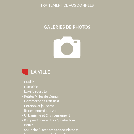
TRAITEMENT DE VOS DONNÉES
GALERIES DE PHOTOS
LA VILLE
La ville
La mairie
La ville recrute
Petites Villes de Demain
Commerce et artisanat
Enfance et jeunesse
Recensement citoyen
Urbanisme et Environnement
Risques / prévention / protection
Police
Salubrité / Déchets et encombrants