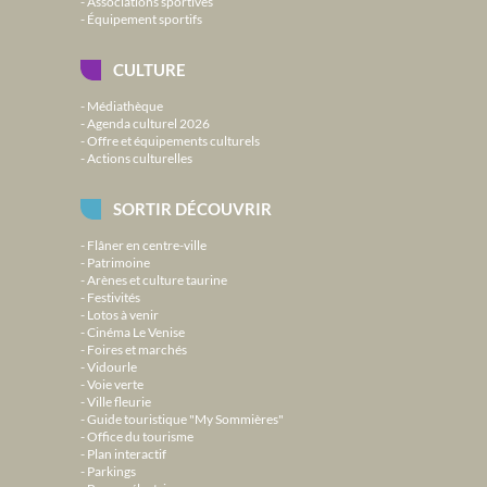
Associations sportives
Équipement sportifs
CULTURE
Médiathèque
Agenda culturel 2026
Offre et équipements culturels
Actions culturelles
SORTIR DÉCOUVRIR
Flâner en centre-ville
Patrimoine
Arènes et culture taurine
Festivités
Lotos à venir
Cinéma Le Venise
Foires et marchés
Vidourle
Voie verte
Ville fleurie
Guide touristique "My Sommières"
Office du tourisme
Plan interactif
Parkings