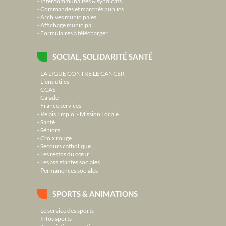
Intercommunalités & syndicats
Commandes et marchés publics
Archives municipales
Affichage municipal
Formulaires à télécharger
SOCIAL, SOLIDARITÉ SANTÉ
LA LIGUE CONTRE LE CANCER
Liens utiles
CCAS
Calade
France services
Relais Emploi - Mission Locale
Santé
Séniors
Croix rouge
Secours catholique
Les restos du cœur
Les assistantes sociales
Permanences sociales
SPORTS & ANIMATIONS
Le service des sports
Infos sports