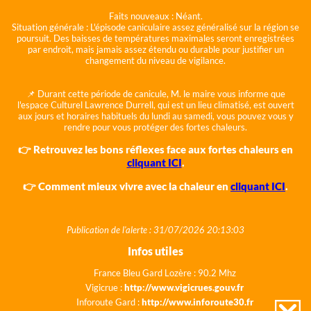
Faits nouveaux :
Néant.
Situation générale :
L'épisode caniculaire assez généralisé sur la région se
poursuit. Des baisses de températures maximales seront enregistrées
par endroit, mais jamais assez étendu ou durable pour justifier un
changement du niveau de vigilance.
📌 Durant cette période de canicule, M. le maire vous informe que
l'espace Culturel Lawrence Durrell, qui est un lieu climatisé, est ouvert
aux jours et horaires habituels du lundi au samedi, vous pouvez vous y
rendre pour vous protéger des fortes chaleurs.
👉 Retrouvez les bons réflexes face aux fortes chaleurs en
cliquant ICI
.
👉 Comment mieux vivre avec la chaleur en
cliquant ICI
.
Publication de l'alerte : 31/07/2026 20:13:03
Infos utiles
France Bleu Gard Lozère : 90.2 Mhz
Vigicrue :
http://www.vigicrues.gouv.fr
Inforoute Gard :
http://www.inforoute30.fr