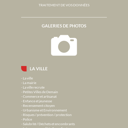
TRAITEMENT DE VOS DONNÉES
GALERIES DE PHOTOS
LA VILLE
La ville
La mairie
La ville recrute
Petites Villes de Demain
Commerce et artisanat
Enfance et jeunesse
Recensement citoyen
Urbanisme et Environnement
Risques / prévention / protection
Police
Salubrité / Déchets et encombrants