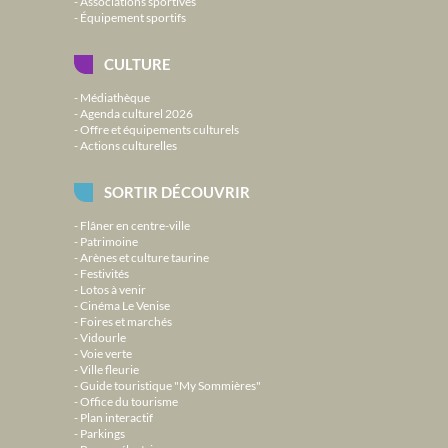
Associations sportives
Équipement sportifs
CULTURE
Médiathèque
Agenda culturel 2026
Offre et équipements culturels
Actions culturelles
SORTIR DÉCOUVRIR
Flâner en centre-ville
Patrimoine
Arènes et culture taurine
Festivités
Lotos à venir
Cinéma Le Venise
Foires et marchés
Vidourle
Voie verte
Ville fleurie
Guide touristique "My Sommières"
Office du tourisme
Plan interactif
Parkings