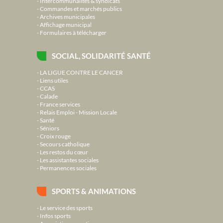
Intercommunalités & syndicats
Commandes et marchés publics
Archives municipales
Affichage municipal
Formulaires à télécharger
SOCIAL, SOLIDARITÉ SANTÉ
LA LIGUE CONTRE LE CANCER
Liens utiles
CCAS
Calade
France services
Relais Emploi - Mission Locale
Santé
Séniors
Croix rouge
Secours catholique
Les restos du cœur
Les assistantes sociales
Permanences sociales
SPORTS & ANIMATIONS
Le service des sports
Infos sports