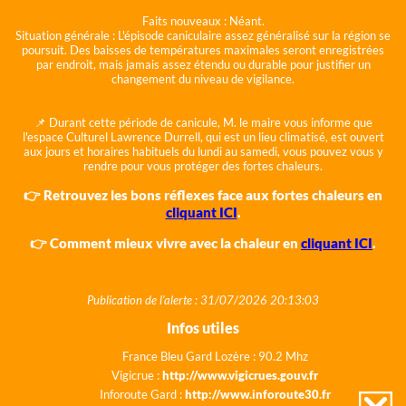
Faits nouveaux :
Néant.
Situation générale :
L'épisode caniculaire assez généralisé sur la région se
poursuit. Des baisses de températures maximales seront enregistrées
par endroit, mais jamais assez étendu ou durable pour justifier un
changement du niveau de vigilance.
📌 Durant cette période de canicule, M. le maire vous informe que
l'espace Culturel Lawrence Durrell, qui est un lieu climatisé, est ouvert
aux jours et horaires habituels du lundi au samedi, vous pouvez vous y
rendre pour vous protéger des fortes chaleurs.
👉 Retrouvez les bons réflexes face aux fortes chaleurs en
cliquant ICI
.
👉 Comment mieux vivre avec la chaleur en
cliquant ICI
.
Publication de l'alerte : 31/07/2026 20:13:03
Infos utiles
France Bleu Gard Lozère : 90.2 Mhz
Vigicrue :
http://www.vigicrues.gouv.fr
Inforoute Gard :
http://www.inforoute30.fr