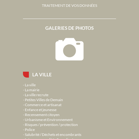
TRAITEMENT DE VOS DONNÉES
GALERIES DE PHOTOS
LA VILLE
La ville
La mairie
La ville recrute
Petites Villes de Demain
Commerce et artisanat
Enfance et jeunesse
Recensement citoyen
Urbanisme et Environnement
Risques / prévention / protection
Police
Salubrité / Déchets et encombrants