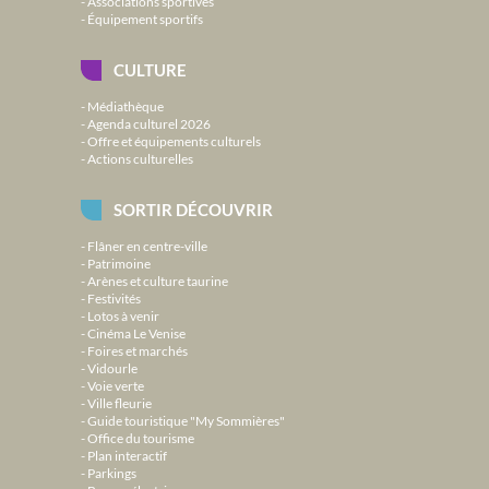
Associations sportives
Équipement sportifs
CULTURE
Médiathèque
Agenda culturel 2026
Offre et équipements culturels
Actions culturelles
SORTIR DÉCOUVRIR
Flâner en centre-ville
Patrimoine
Arènes et culture taurine
Festivités
Lotos à venir
Cinéma Le Venise
Foires et marchés
Vidourle
Voie verte
Ville fleurie
Guide touristique "My Sommières"
Office du tourisme
Plan interactif
Parkings