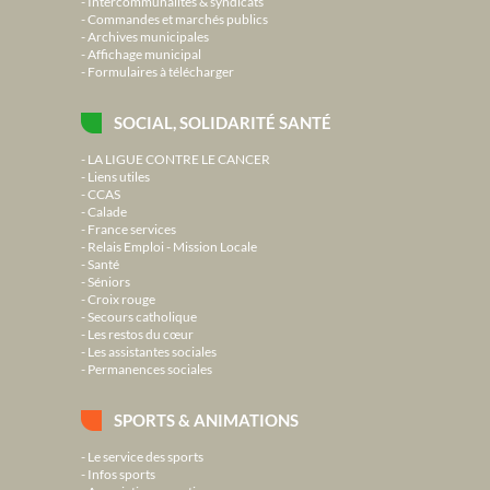
Intercommunalités & syndicats
Commandes et marchés publics
Archives municipales
Affichage municipal
Formulaires à télécharger
SOCIAL, SOLIDARITÉ SANTÉ
LA LIGUE CONTRE LE CANCER
Liens utiles
CCAS
Calade
France services
Relais Emploi - Mission Locale
Santé
Séniors
Croix rouge
Secours catholique
Les restos du cœur
Les assistantes sociales
Permanences sociales
SPORTS & ANIMATIONS
Le service des sports
Infos sports