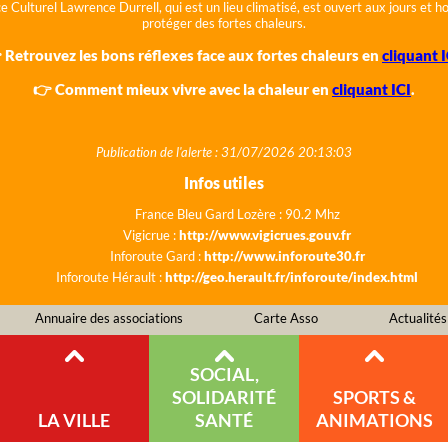
e Culturel Lawrence Durrell, qui est un lieu climatisé, est ouvert aux jours et 
protéger des fortes chaleurs.
 Retrouvez les bons réflexes face aux fortes chaleurs en
cliquant I
👉 Comment mieux vivre avec la chaleur en
cliquant ICI
.
Publication de l'alerte : 31/07/2026 20:13:03
Infos utiles
France Bleu Gard Lozère : 90.2 Mhz
Vigicrue :
http://www.vigicrues.gouv.fr
Inforoute Gard :
http://www.inforoute30.fr
Inforoute Hérault :
http://geo.herault.fr/inforoute/index.html
Annuaire des associations
Carte Asso
Actualités
SOCIAL,
SOLIDARITÉ
SPORTS &
LA VILLE
SANTÉ
ANIMATIONS