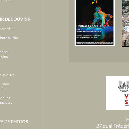
IR DÉCOUVRIR
ntre-ville
lture taurine
r
enise
archés
stique "My
ourisme
if
triques
ing-cars
H
ES DE PHOTOS
27 quai Frédé