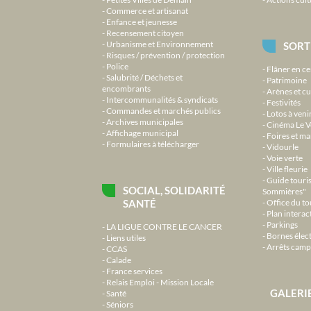
Commerce et artisanat
Enfance et jeunesse
Recensement citoyen
Urbanisme et Environnement
SORT
Risques / prévention / protection
Police
Flâner en ce
Salubrité / Déchets et
Patrimoine
encombrants
Arènes et cu
Intercommunalités & syndicats
Festivités
Commandes et marchés publics
Lotos à veni
Archives municipales
Cinéma Le V
Affichage municipal
Foires et m
Formulaires à télécharger
Vidourle
Voie verte
Ville fleurie
Guide touri
SOCIAL, SOLIDARITÉ
Sommières"
SANTÉ
Office du t
Plan interact
Parkings
LA LIGUE CONTRE LE CANCER
Bornes élec
Liens utiles
Arrêts camp
CCAS
Calade
France services
Relais Emploi - Mission Locale
GALERI
Santé
Séniors