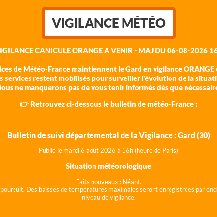
VIGILANCE MÉTÉO
VIGILANCE CANICULE ORANGE À VENIR - MAJ DU 06-08-2026 16
vices de Météo-France maintiennent le Gard en vigilance ORANGE c
 services restent mobilisés pour surveiller l'évolution de la situat
ous ne manquerons pas de vous tenir informés dès que nécessair
👉 Retrouvez ci-dessous le bulletin de météo-France :
Bulletin de suivi départemental de la Vigilance : Gard (30)
Publié le mardi 6 août 202
6 à 16h (heure de Paris)
Situation météorologique
Faits nouveaux :
Néant.
 se poursuit. Des baisses de températures maximales seront enregistrées par end
niveau de vigilance.