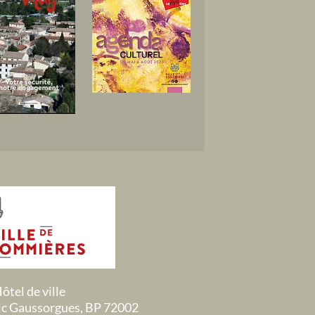
ôtel de ville
ric Gaussorgues, BP 72002