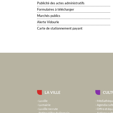
Publicité des actes administratifs
Formulaires à télécharger
Marchés publics
Alerte Vidourle
Carte de stationnement payant
LA VILLE
CULT
La ville
Médiathèqu
La mairie
Agenda cult
La ville recrute
Offre et équ
Petites Villes de Demain
Actions cult