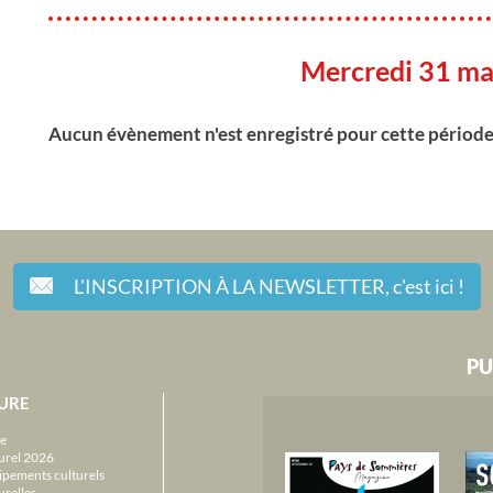
Mercredi 31 ma
Aucun évènement n'est enregistré pour cette périod
L'INSCRIPTION À LA NEWSLETTER,
c'est ici !
PU
URE
e
urel 2026
ipements culturels
urelles