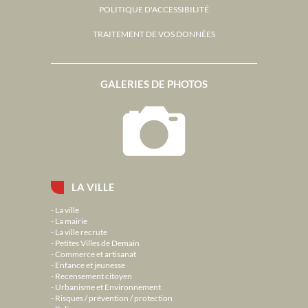
POLITIQUE D'ACCESSIBILITÉ
TRAITEMENT DE VOS DONNÉES
GALERIES DE PHOTOS
LA VILLE
La ville
La mairie
La ville recrute
Petites Villes de Demain
Commerce et artisanat
Enfance et jeunesse
Recensement citoyen
Urbanisme et Environnement
Risques / prévention / protection