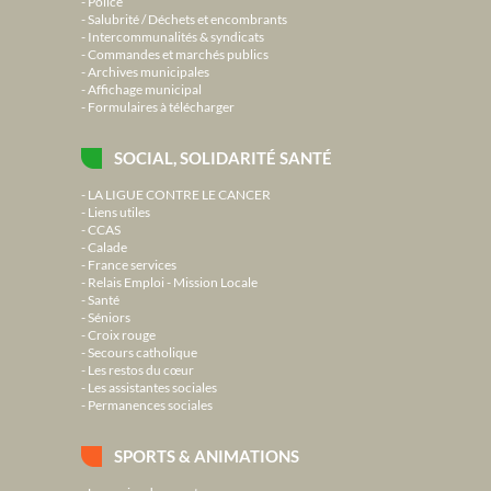
Police
Salubrité / Déchets et encombrants
Intercommunalités & syndicats
Commandes et marchés publics
Archives municipales
Affichage municipal
Formulaires à télécharger
SOCIAL, SOLIDARITÉ SANTÉ
LA LIGUE CONTRE LE CANCER
Liens utiles
CCAS
Calade
France services
Relais Emploi - Mission Locale
Santé
Séniors
Croix rouge
Secours catholique
Les restos du cœur
Les assistantes sociales
Permanences sociales
SPORTS & ANIMATIONS