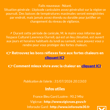
Faits nouveaux :
Néant.
Situation générale :
L'épisode caniculaire assez généralisé sur la région se
poursuit. Des baisses de températures maximales seront enregistrées
par endroit, mais jamais assez étendu ou durable pour justifier un
changement du niveau de vigilance.
📌 Durant cette période de canicule, M. le maire vous informe que
l'espace Culturel Lawrence Durrell, qui est un lieu climatisé, est ouvert
aux jours et horaires habituels du lundi au samedi, vous pouvez vous y
rendre pour vous protéger des fortes chaleurs.
👉 Retrouvez les bons réflexes face aux fortes chaleurs en
cliquant ICI
.
👉 Comment mieux vivre avec la chaleur en
cliquant ICI
.
Publication de l'alerte : 31/07/2026 20:13:03
Infos utiles
France Bleu Gard Lozère : 90.2 Mhz
Vigicrue :
http://www.vigicrues.gouv.fr
Inforoute Gard :
http://www.inforoute30.fr