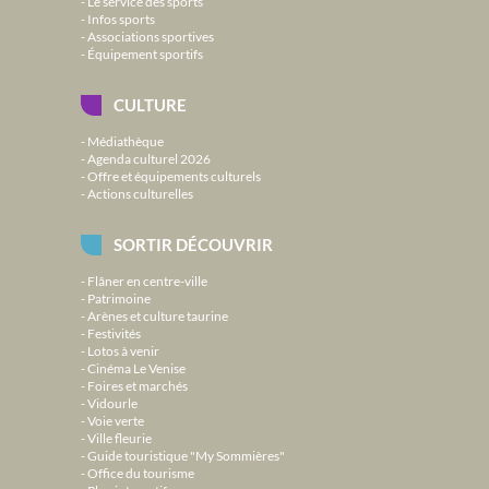
Le service des sports
Infos sports
Associations sportives
Équipement sportifs
CULTURE
Médiathèque
Agenda culturel 2026
Offre et équipements culturels
Actions culturelles
SORTIR DÉCOUVRIR
Flâner en centre-ville
Patrimoine
Arènes et culture taurine
Festivités
Lotos à venir
Cinéma Le Venise
Foires et marchés
Vidourle
Voie verte
Ville fleurie
Guide touristique "My Sommières"
Office du tourisme