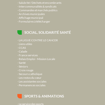
Salubrité / Déchets et encombrants
Intercommunalités & syndicats
Commandes et marchés publics
Archives municipales
Affichage municipal
Formulaires à télécharger
SOCIAL, SOLIDARITÉ SANTÉ
LA LIGUE CONTRE LE CANCER
Liens utiles
CCAS
Calade
France services
Relais Emploi - Mission Locale
Santé
Séniors
Croix rouge
Secours catholique
Les restos du cœur
Les assistantes sociales
Permanences sociales
SPORTS & ANIMATIONS
Le service des sports