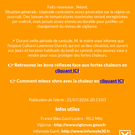
Faits nouveaux :
Néant.
Situation générale :
L'épisode caniculaire assez généralisé sur la région se
poursuit. Des baisses de températures maximales seront enregistrées
par endroit, mais jamais assez étendu ou durable pour justifier un
changement du niveau de vigilance.
📌 Durant cette période de canicule, M. le maire vous informe que
l'espace Culturel Lawrence Durrell, qui est un lieu climatisé, est ouvert
aux jours et horaires habituels du lundi au samedi, vous pouvez vous y
rendre pour vous protéger des fortes chaleurs.
👉 Retrouvez les bons réflexes face aux fortes chaleurs en
cliquant ICI
.
👉 Comment mieux vivre avec la chaleur en
cliquant ICI
.
Publication de l'alerte : 31/07/2026 20:13:03
Infos utiles
France Bleu Gard Lozère : 90.2 Mhz
Vigicrue :
http://www.vigicrues.gouv.fr
Inforoute Gard :
http://www.inforoute30.fr