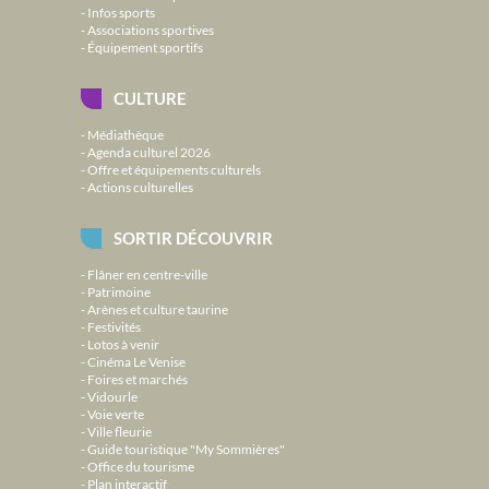
Infos sports
Associations sportives
Équipement sportifs
CULTURE
Médiathèque
Agenda culturel 2026
Offre et équipements culturels
Actions culturelles
SORTIR DÉCOUVRIR
Flâner en centre-ville
Patrimoine
Arènes et culture taurine
Festivités
Lotos à venir
Cinéma Le Venise
Foires et marchés
Vidourle
Voie verte
Ville fleurie
Guide touristique "My Sommières"
Office du tourisme
Plan interactif