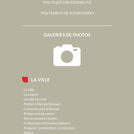
POLITIQUE D'ACCESSIBILITÉ
TRAITEMENT DE VOS DONNÉES
GALERIES DE PHOTOS
LA VILLE
La ville
La mairie
La ville recrute
Petites Villes de Demain
Commerce et artisanat
Enfance et jeunesse
Recensement citoyen
Urbanisme et Environnement
Risques / prévention / protection
Police