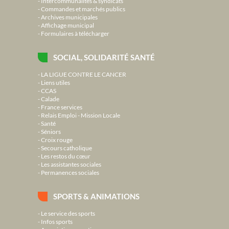
Intercommunalités & syndicats
Commandes et marchés publics
Archives municipales
Affichage municipal
Formulaires à télécharger
SOCIAL, SOLIDARITÉ SANTÉ
LA LIGUE CONTRE LE CANCER
Liens utiles
CCAS
Calade
France services
Relais Emploi - Mission Locale
Santé
Séniors
Croix rouge
Secours catholique
Les restos du cœur
Les assistantes sociales
Permanences sociales
SPORTS & ANIMATIONS
Le service des sports
Infos sports