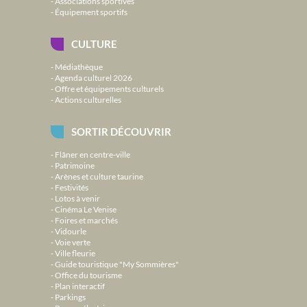
Associations sportives
Équipement sportifs
CULTURE
Médiathèque
Agenda culturel 2026
Offre et équipements culturels
Actions culturelles
SORTIR DÉCOUVRIR
Flâner en centre-ville
Patrimoine
Arènes et culture taurine
Festivités
Lotos à venir
Cinéma Le Venise
Foires et marchés
Vidourle
Voie verte
Ville fleurie
Guide touristique "My Sommières"
Office du tourisme
Plan interactif
Parkings