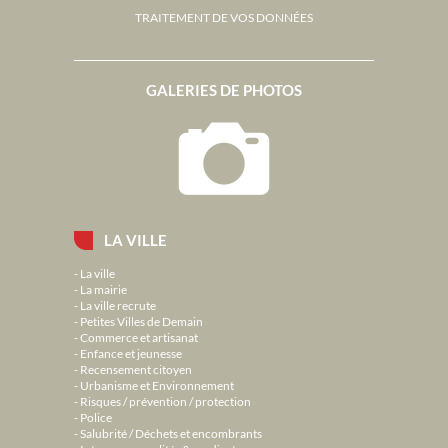
TRAITEMENT DE VOS DONNÉES
GALERIES DE PHOTOS
LA VILLE
La ville
La mairie
La ville recrute
Petites Villes de Demain
Commerce et artisanat
Enfance et jeunesse
Recensement citoyen
Urbanisme et Environnement
Risques / prévention / protection
Police
Salubrité / Déchets et encombrants