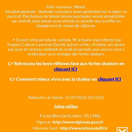
Faits nouveaux :
Néant.
Situation générale :
L'épisode caniculaire assez généralisé sur la région se
poursuit. Des baisses de températures maximales seront enregistrées
par endroit, mais jamais assez étendu ou durable pour justifier un
changement du niveau de vigilance.
📌 Durant cette période de canicule, M. le maire vous informe que
l'espace Culturel Lawrence Durrell, qui est un lieu climatisé, est ouvert
aux jours et horaires habituels du lundi au samedi, vous pouvez vous y
rendre pour vous protéger des fortes chaleurs.
👉 Retrouvez les bons réflexes face aux fortes chaleurs en
cliquant ICI
.
👉 Comment mieux vivre avec la chaleur en
cliquant ICI
.
Publication de l'alerte : 31/07/2026 20:13:03
Infos utiles
France Bleu Gard Lozère : 90.2 Mhz
Vigicrue :
http://www.vigicrues.gouv.fr
Inforoute Gard :
http://www.inforoute30.fr