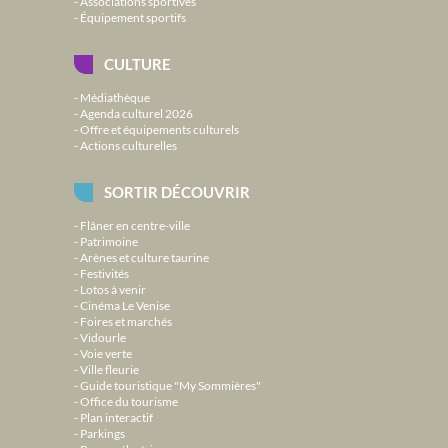
Associations sportives
Équipement sportifs
CULTURE
Médiathèque
Agenda culturel 2026
Offre et équipements culturels
Actions culturelles
SORTIR DÉCOUVRIR
Flâner en centre-ville
Patrimoine
Arènes et culture taurine
Festivités
Lotos à venir
Cinéma Le Venise
Foires et marchés
Vidourle
Voie verte
Ville fleurie
Guide touristique "My Sommières"
Office du tourisme
Plan interactif
Parkings