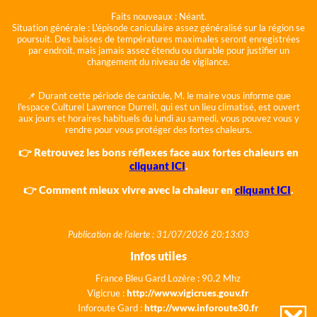
Faits nouveaux :
Néant.
Situation générale :
L'épisode caniculaire assez généralisé sur la région se
poursuit. Des baisses de températures maximales seront enregistrées
par endroit, mais jamais assez étendu ou durable pour justifier un
changement du niveau de vigilance.
📌 Durant cette période de canicule, M. le maire vous informe que
l'espace Culturel Lawrence Durrell, qui est un lieu climatisé, est ouvert
aux jours et horaires habituels du lundi au samedi, vous pouvez vous y
rendre pour vous protéger des fortes chaleurs.
👉 Retrouvez les bons réflexes face aux fortes chaleurs en
cliquant ICI
.
👉 Comment mieux vivre avec la chaleur en
cliquant ICI
.
Publication de l'alerte : 31/07/2026 20:13:03
Infos utiles
France Bleu Gard Lozère : 90.2 Mhz
Vigicrue :
http://www.vigicrues.gouv.fr
Inforoute Gard :
http://www.inforoute30.fr