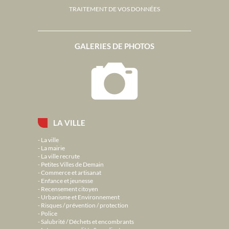
TRAITEMENT DE VOS DONNÉES
GALERIES DE PHOTOS
LA VILLE
La ville
La mairie
La ville recrute
Petites Villes de Demain
Commerce et artisanat
Enfance et jeunesse
Recensement citoyen
Urbanisme et Environnement
Risques / prévention / protection
Police
Salubrité / Déchets et encombrants