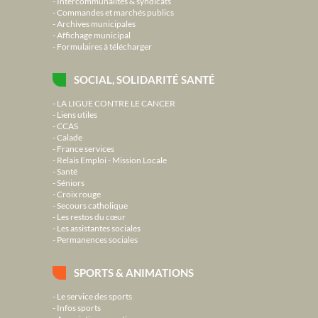
Intercommunalités & syndicats
Commandes et marchés publics
Archives municipales
Affichage municipal
Formulaires à télécharger
SOCIAL, SOLIDARITÉ SANTÉ
LA LIGUE CONTRE LE CANCER
Liens utiles
CCAS
Calade
France services
Relais Emploi - Mission Locale
Santé
Séniors
Croix rouge
Secours catholique
Les restos du cœur
Les assistantes sociales
Permanences sociales
SPORTS & ANIMATIONS
Le service des sports
Infos sports