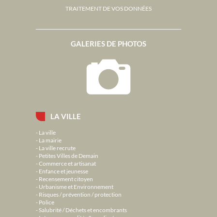
TRAITEMENT DE VOS DONNÉES
GALERIES DE PHOTOS
LA VILLE
La ville
La mairie
La ville recrute
Petites Villes de Demain
Commerce et artisanat
Enfance et jeunesse
Recensement citoyen
Urbanisme et Environnement
Risques / prévention / protection
Police
Salubrité / Déchets et encombrants