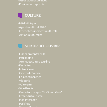
Associations sportives
Équipement sportifs
CULTURE
Médiathèque
Agenda culturel 2026
Offre et équipements culturels
Actions culturelles
SORTIR DÉCOUVRIR
Flâner en centre-ville
Patrimoine
Arènes et culture taurine
Festivités
Lotos à venir
Cinéma Le Venise
Foires et marchés
Vidourle
Voie verte
Ville fleurie
Guide touristique "My Sommières"
Office du tourisme
Plan interactif
Parkings