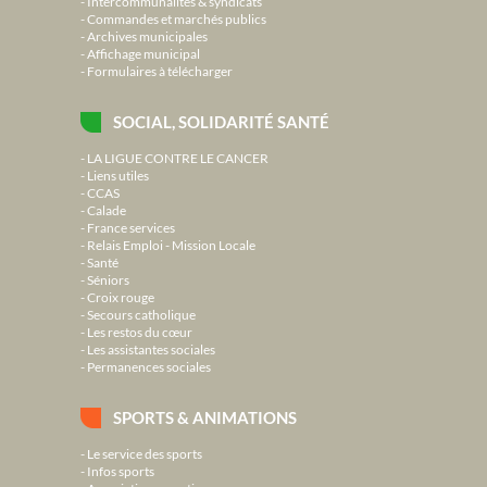
Intercommunalités & syndicats
Commandes et marchés publics
Archives municipales
Affichage municipal
Formulaires à télécharger
SOCIAL, SOLIDARITÉ SANTÉ
LA LIGUE CONTRE LE CANCER
Liens utiles
CCAS
Calade
France services
Relais Emploi - Mission Locale
Santé
Séniors
Croix rouge
Secours catholique
Les restos du cœur
Les assistantes sociales
Permanences sociales
SPORTS & ANIMATIONS
Le service des sports
Infos sports