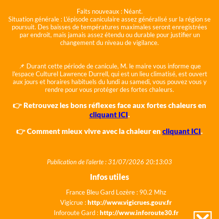
Faits nouveaux :
Néant.
Situation générale :
L'épisode caniculaire assez généralisé sur la région se
poursuit. Des baisses de températures maximales seront enregistrées
par endroit, mais jamais assez étendu ou durable pour justifier un
changement du niveau de vigilance.
📌 Durant cette période de canicule, M. le maire vous informe que
l'espace Culturel Lawrence Durrell, qui est un lieu climatisé, est ouvert
aux jours et horaires habituels du lundi au samedi, vous pouvez vous y
rendre pour vous protéger des fortes chaleurs.
👉 Retrouvez les bons réflexes face aux fortes chaleurs en
cliquant ICI
.
👉 Comment mieux vivre avec la chaleur en
cliquant ICI
.
Publication de l'alerte : 31/07/2026 20:13:03
Infos utiles
France Bleu Gard Lozère : 90.2 Mhz
Vigicrue :
http://www.vigicrues.gouv.fr
Inforoute Gard :
http://www.inforoute30.fr