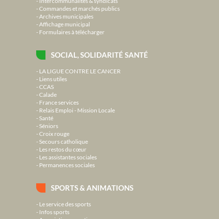
Intercommunalités & syndicats
Commandes et marchés publics
Archives municipales
Affichage municipal
Formulaires à télécharger
SOCIAL, SOLIDARITÉ SANTÉ
LA LIGUE CONTRE LE CANCER
Liens utiles
CCAS
Calade
France services
Relais Emploi - Mission Locale
Santé
Séniors
Croix rouge
Secours catholique
Les restos du cœur
Les assistantes sociales
Permanences sociales
SPORTS & ANIMATIONS
Le service des sports
Infos sports