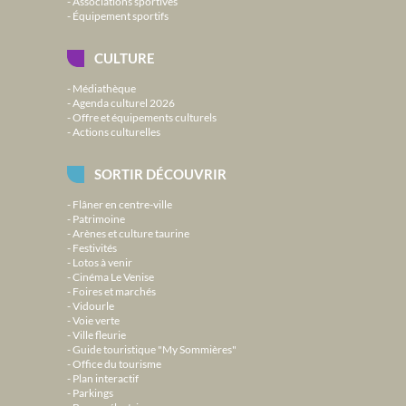
Associations sportives
Équipement sportifs
CULTURE
Médiathèque
Agenda culturel 2026
Offre et équipements culturels
Actions culturelles
SORTIR DÉCOUVRIR
Flâner en centre-ville
Patrimoine
Arènes et culture taurine
Festivités
Lotos à venir
Cinéma Le Venise
Foires et marchés
Vidourle
Voie verte
Ville fleurie
Guide touristique "My Sommières"
Office du tourisme
Plan interactif
Parkings