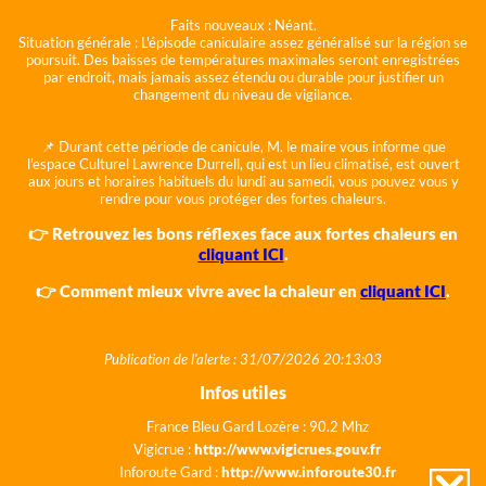
Faits nouveaux :
Néant.
Situation générale :
L'épisode caniculaire assez généralisé sur la région se
poursuit. Des baisses de températures maximales seront enregistrées
par endroit, mais jamais assez étendu ou durable pour justifier un
changement du niveau de vigilance.
📌 Durant cette période de canicule, M. le maire vous informe que
l'espace Culturel Lawrence Durrell, qui est un lieu climatisé, est ouvert
aux jours et horaires habituels du lundi au samedi, vous pouvez vous y
rendre pour vous protéger des fortes chaleurs.
👉 Retrouvez les bons réflexes face aux fortes chaleurs en
cliquant ICI
.
👉 Comment mieux vivre avec la chaleur en
cliquant ICI
.
Publication de l'alerte : 31/07/2026 20:13:03
Infos utiles
France Bleu Gard Lozère : 90.2 Mhz
Vigicrue :
http://www.vigicrues.gouv.fr
Inforoute Gard :
http://www.inforoute30.fr