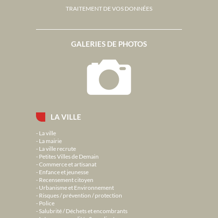
TRAITEMENT DE VOS DONNÉES
GALERIES DE PHOTOS
LA VILLE
La ville
La mairie
La ville recrute
Petites Villes de Demain
Commerce et artisanat
Enfance et jeunesse
Recensement citoyen
Urbanisme et Environnement
Risques / prévention / protection
Police
Salubrité / Déchets et encombrants