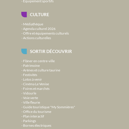
Équipement sportifs
CULTURE
Médiathèque
Agenda culturel 2026
Offre et équipements culturels
Actions culturelles
SORTIR DÉCOUVRIR
Flâner en centre-ville
Patrimoine
Arènes et culture taurine
Festivités
Lotos à venir
Cinéma Le Venise
Foires et marchés
Vidourle
Voie verte
Ville fleurie
Guide touristique "My Sommières"
Office du tourisme
Plan interactif
Parkings
Bornes électriques