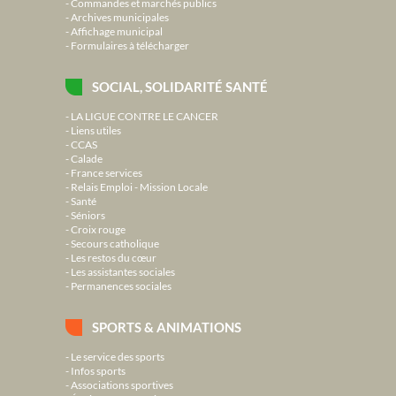
Commandes et marchés publics
Archives municipales
Affichage municipal
Formulaires à télécharger
SOCIAL, SOLIDARITÉ SANTÉ
LA LIGUE CONTRE LE CANCER
Liens utiles
CCAS
Calade
France services
Relais Emploi - Mission Locale
Santé
Séniors
Croix rouge
Secours catholique
Les restos du cœur
Les assistantes sociales
Permanences sociales
SPORTS & ANIMATIONS
Le service des sports
Infos sports
Associations sportives