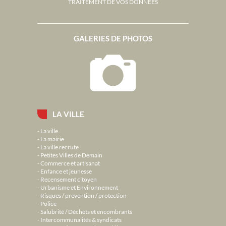
TRAITEMENT DE VOS DONNÉES
GALERIES DE PHOTOS
LA VILLE
La ville
La mairie
La ville recrute
Petites Villes de Demain
Commerce et artisanat
Enfance et jeunesse
Recensement citoyen
Urbanisme et Environnement
Risques / prévention / protection
Police
Salubrité / Déchets et encombrants
Intercommunalités & syndicats