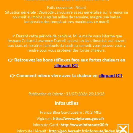
Faits nouveaux :
Néant
Situation générale :
L'épisode caniculaire assez généralisé sur la région se
poursuit au moins jusqu'en milieu de semaine, malgré une baisse
temporaire des températures maximales ce mardi.
📌 Durant cette période de canicule, M. le maire vous informe que
l'espace Culturel Lawrence Durrell, qui est un lieu climatisé, est ouvert
aux jours et horaires habituels du lundi au samedi, vous pouvez vous y
rendre pour vous protéger des fortes chaleurs.
👉 Retrouvez les bons réflexes face aux fortes chaleurs en
cliquant ICI
.
👉 Comment mieux vivre avec la chaleur en
cliquant ICI
.
Publication de l'alerte : 31/07/2026 20:13:03
Infos utiles
France Bleu Gard Lozère : 90.2 Mhz
Vigicrue :
http://www.vigicrues.gouv.fr
Inforoute Gard :
http://www.inforoute30.fr
Inforoute Hérault :
http://geo.herault.fr/inforoute/index.html