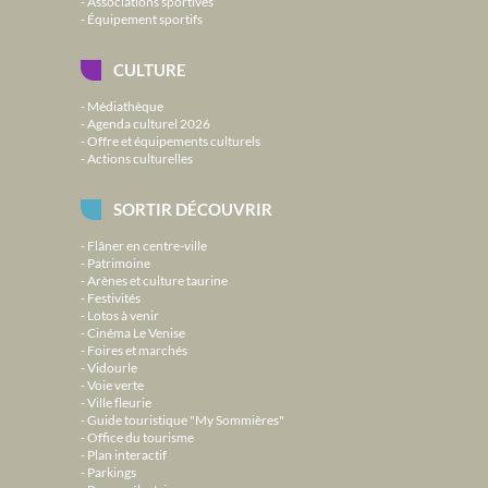
Associations sportives
Équipement sportifs
CULTURE
Médiathèque
Agenda culturel 2026
Offre et équipements culturels
Actions culturelles
SORTIR DÉCOUVRIR
Flâner en centre-ville
Patrimoine
Arènes et culture taurine
Festivités
Lotos à venir
Cinéma Le Venise
Foires et marchés
Vidourle
Voie verte
Ville fleurie
Guide touristique "My Sommières"
Office du tourisme
Plan interactif
Parkings