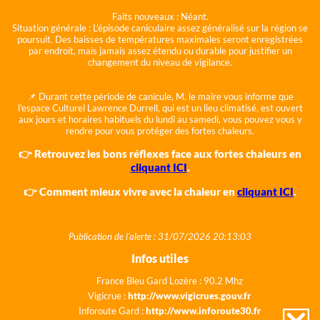
Faits nouveaux :
Néant.
Situation générale :
L'épisode caniculaire assez généralisé sur la région se
poursuit. Des baisses de températures maximales seront enregistrées
par endroit, mais jamais assez étendu ou durable pour justifier un
changement du niveau de vigilance.
📌 Durant cette période de canicule, M. le maire vous informe que
l'espace Culturel Lawrence Durrell, qui est un lieu climatisé, est ouvert
aux jours et horaires habituels du lundi au samedi, vous pouvez vous y
rendre pour vous protéger des fortes chaleurs.
👉 Retrouvez les bons réflexes face aux fortes chaleurs en
cliquant ICI
.
👉 Comment mieux vivre avec la chaleur en
cliquant ICI
.
Publication de l'alerte : 31/07/2026 20:13:03
Infos utiles
France Bleu Gard Lozère : 90.2 Mhz
Vigicrue :
http://www.vigicrues.gouv.fr
Inforoute Gard :
http://www.inforoute30.fr