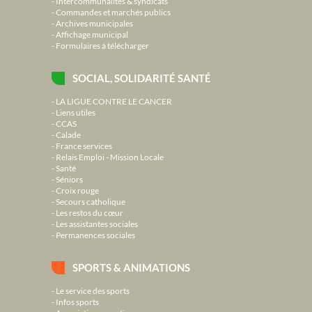
Intercommunalités & syndicats
Commandes et marchés publics
Archives municipales
Affichage municipal
Formulaires à télécharger
SOCIAL, SOLIDARITÉ SANTÉ
LA LIGUE CONTRE LE CANCER
Liens utiles
CCAS
Calade
France services
Relais Emploi - Mission Locale
Santé
Séniors
Croix rouge
Secours catholique
Les restos du cœur
Les assistantes sociales
Permanences sociales
SPORTS & ANIMATIONS
Le service des sports
Infos sports