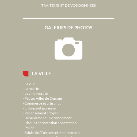
TRAITEMENT DE VOS DONNÉES
GALERIES DE PHOTOS
LA VILLE
La ville
La mairie
La ville recrute
Petites Villes de Demain
Commerce et artisanat
Enfance et jeunesse
Recensement citoyen
Urbanisme et Environnement
Risques / prévention / protection
Police
Salubrité / Déchets et encombrants