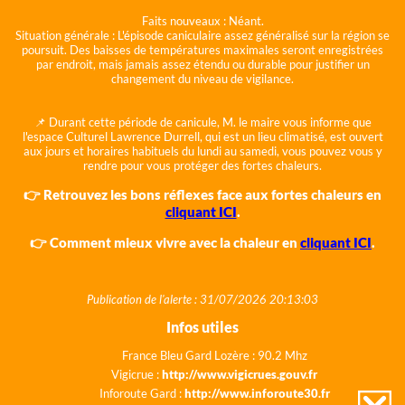
Faits nouveaux :
Néant.
Situation générale :
L'épisode caniculaire assez généralisé sur la région se
poursuit. Des baisses de températures maximales seront enregistrées
par endroit, mais jamais assez étendu ou durable pour justifier un
changement du niveau de vigilance.
📌 Durant cette période de canicule, M. le maire vous informe que
l'espace Culturel Lawrence Durrell, qui est un lieu climatisé, est ouvert
aux jours et horaires habituels du lundi au samedi, vous pouvez vous y
rendre pour vous protéger des fortes chaleurs.
👉 Retrouvez les bons réflexes face aux fortes chaleurs en
cliquant ICI
.
👉 Comment mieux vivre avec la chaleur en
cliquant ICI
.
Publication de l'alerte : 31/07/2026 20:13:03
Infos utiles
France Bleu Gard Lozère : 90.2 Mhz
Vigicrue :
http://www.vigicrues.gouv.fr
Inforoute Gard :
http://www.inforoute30.fr