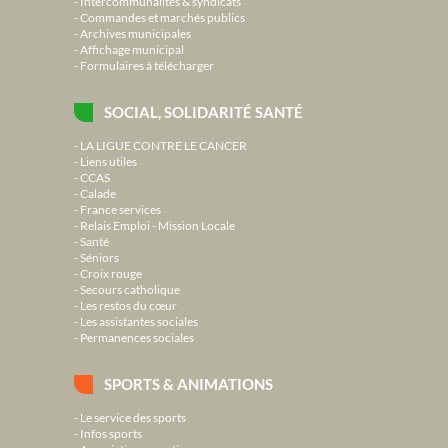
Intercommunalités & syndicats
Commandes et marchés publics
Archives municipales
Affichage municipal
Formulaires à télécharger
SOCIAL, SOLIDARITÉ SANTÉ
LA LIGUE CONTRE LE CANCER
Liens utiles
CCAS
Calade
France services
Relais Emploi - Mission Locale
Santé
Séniors
Croix rouge
Secours catholique
Les restos du cœur
Les assistantes sociales
Permanences sociales
SPORTS & ANIMATIONS
Le service des sports
Infos sports