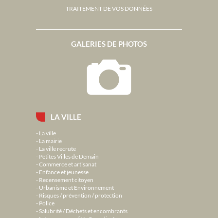
TRAITEMENT DE VOS DONNÉES
GALERIES DE PHOTOS
LA VILLE
La ville
La mairie
La ville recrute
Petites Villes de Demain
Commerce et artisanat
Enfance et jeunesse
Recensement citoyen
Urbanisme et Environnement
Risques / prévention / protection
Police
Salubrité / Déchets et encombrants