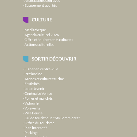
Associations sportives
Équipement sportifs
CULTURE
Médiathèque
Agenda culturel 2026
Offre et équipements culturels
Actions culturelles
SORTIR DÉCOUVRIR
Flâner en centre-ville
Patrimoine
Arènes et culture taurine
Festivités
Lotos à venir
Cinéma Le Venise
Foires et marchés
Vidourle
Voie verte
Ville fleurie
Guide touristique "My Sommières"
Office du tourisme
Plan interactif
Parkings