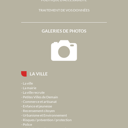
TRAITEMENT DE VOS DONNÉES
GALERIES DE PHOTOS
LA VILLE
La ville
La mairie
La ville recrute
Petites Villes de Demain
Commerce et artisanat
Enfance et jeunesse
Recensement citoyen
Urbanisme et Environnement
Risques / prévention / protection
Police