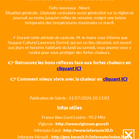
Faits nouveaux :
Néant
Situation générale :
L'épisode caniculaire assez généralisé sur la région se
poursuit au moins jusqu'en milieu de semaine, malgré une baisse
temporaire des températures maximales ce mardi.
📌 Durant cette période de canicule, M. le maire vous informe que
l'espace Culturel Lawrence Durrell, qui est un lieu climatisé, est ouvert
aux jours et horaires habituels du lundi au samedi, vous pouvez vous y
rendre pour vous protéger des fortes chaleurs.
👉 Retrouvez les bons réflexes face aux fortes chaleurs en
cliquant ICI
.
👉 Comment mieux vivre avec la chaleur en
cliquant ICI
.
Publication de l'alerte : 31/07/2026 20:13:03
Infos utiles
France Bleu Gard Lozère : 90.2 Mhz
Vigicrue :
http://www.vigicrues.gouv.fr
Inforoute Gard :
http://www.inforoute30.fr
Inforoute Hérault :
http://geo.herault.fr/inforoute/index.html