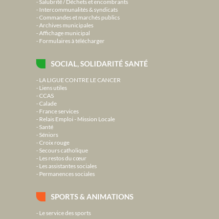
Salubrité / Déchets et encombrants
Intercommunalités & syndicats
Commandes et marchés publics
Archives municipales
Affichage municipal
Formulaires à télécharger
SOCIAL, SOLIDARITÉ SANTÉ
LA LIGUE CONTRE LE CANCER
Liens utiles
CCAS
Calade
France services
Relais Emploi - Mission Locale
Santé
Séniors
Croix rouge
Secours catholique
Les restos du cœur
Les assistantes sociales
Permanences sociales
SPORTS & ANIMATIONS
Le service des sports