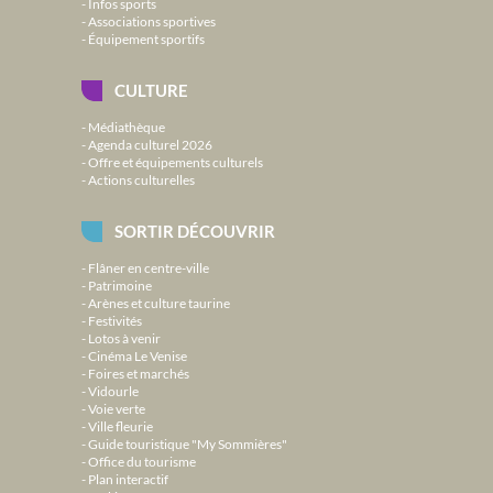
Infos sports
Associations sportives
Équipement sportifs
CULTURE
Médiathèque
Agenda culturel 2026
Offre et équipements culturels
Actions culturelles
SORTIR DÉCOUVRIR
Flâner en centre-ville
Patrimoine
Arènes et culture taurine
Festivités
Lotos à venir
Cinéma Le Venise
Foires et marchés
Vidourle
Voie verte
Ville fleurie
Guide touristique "My Sommières"
Office du tourisme
Plan interactif