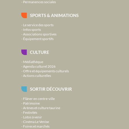
Permanences sociales
SPORTS & ANIMATIONS
Le service des sports
Infos sports
Associations sportives
Équipement sportifs
CULTURE
Médiathèque
Agenda culturel 2026
Offre et équipements culturels
Actions culturelles
SORTIR DÉCOUVRIR
Flâner en centre-ville
Patrimoine
Arènes et culture taurine
Festivités
Lotos à venir
Cinéma Le Venise
Foires et marchés