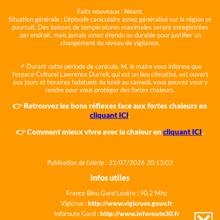
Faits nouveaux :
Néant.
Situation générale :
L'épisode caniculaire assez généralisé sur la région se
poursuit. Des baisses de températures maximales seront enregistrées
par endroit, mais jamais assez étendu ou durable pour justifier un
changement du niveau de vigilance.
📌 Durant cette période de canicule, M. le maire vous informe que
l'espace Culturel Lawrence Durrell, qui est un lieu climatisé, est ouvert
aux jours et horaires habituels du lundi au samedi, vous pouvez vous y
rendre pour vous protéger des fortes chaleurs.
👉 Retrouvez les bons réflexes face aux fortes chaleurs en
cliquant ICI
.
👉 Comment mieux vivre avec la chaleur en
cliquant ICI
.
Publication de l'alerte : 31/07/2026 20:13:03
Infos utiles
France Bleu Gard Lozère : 90.2 Mhz
Vigicrue :
http://www.vigicrues.gouv.fr
Inforoute Gard :
http://www.inforoute30.fr