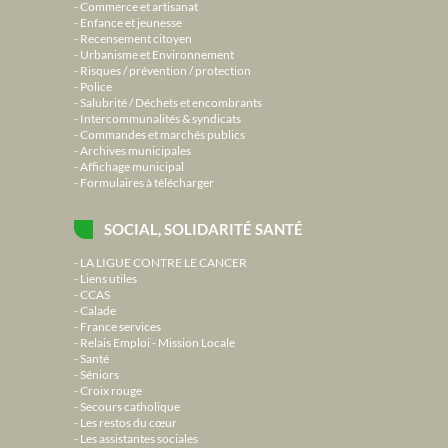
Commerce et artisanat
Enfance et jeunesse
Recensement citoyen
Urbanisme et Environnement
Risques / prévention / protection
Police
Salubrité / Déchets et encombrants
Intercommunalités & syndicats
Commandes et marchés publics
Archives municipales
Affichage municipal
Formulaires à télécharger
SOCIAL, SOLIDARITÉ SANTÉ
LA LIGUE CONTRE LE CANCER
Liens utiles
CCAS
Calade
France services
Relais Emploi - Mission Locale
Santé
Séniors
Croix rouge
Secours catholique
Les restos du cœur
Les assistantes sociales