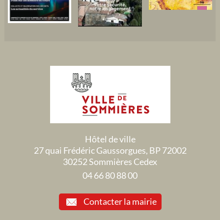
Hôtel de ville
27 quai Frédéric Gaussorgues, BP 72002
30252 Sommières Cedex
04 66 80 88 00
Contacter la mairie