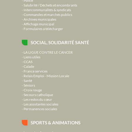
Police
Salubrité / Déchets et encombrants
Intercommunalités & syndicats
Commandes et marchés publics
Archives municipales
Affichage municipal
Formulaires à télécharger
SOCIAL, SOLIDARITÉ SANTÉ
LA LIGUE CONTRE LE CANCER
Liens utiles
CCAS
Calade
France services
Relais Emploi - Mission Locale
Santé
Séniors
Croix rouge
Secours catholique
Les restos du cœur
Les assistantes sociales
Permanences sociales
SPORTS & ANIMATIONS