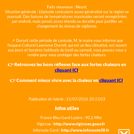
Faits nouveaux :
Néant.
Situation générale :
L'épisode caniculaire assez généralisé sur la région se
poursuit. Des baisses de températures maximales seront enregistrées
par endroit, mais jamais assez étendu ou durable pour justifier un
changement du niveau de vigilance.
📌 Durant cette période de canicule, M. le maire vous informe que
l'espace Culturel Lawrence Durrell, qui est un lieu climatisé, est ouvert
aux jours et horaires habituels du lundi au samedi, vous pouvez vous y
rendre pour vous protéger des fortes chaleurs.
👉 Retrouvez les bons réflexes face aux fortes chaleurs en
cliquant ICI
.
👉 Comment mieux vivre avec la chaleur en
cliquant ICI
.
Publication de l'alerte : 31/07/2026 20:13:03
Infos utiles
France Bleu Gard Lozère : 90.2 Mhz
Vigicrue :
http://www.vigicrues.gouv.fr
Inforoute Gard :
http://www.inforoute30.fr