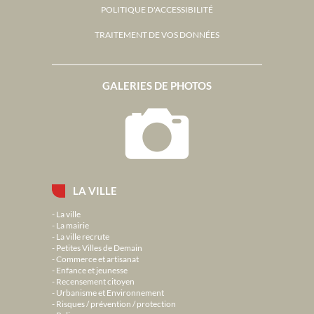
POLITIQUE D'ACCESSIBILITÉ
TRAITEMENT DE VOS DONNÉES
GALERIES DE PHOTOS
LA VILLE
La ville
La mairie
La ville recrute
Petites Villes de Demain
Commerce et artisanat
Enfance et jeunesse
Recensement citoyen
Urbanisme et Environnement
Risques / prévention / protection