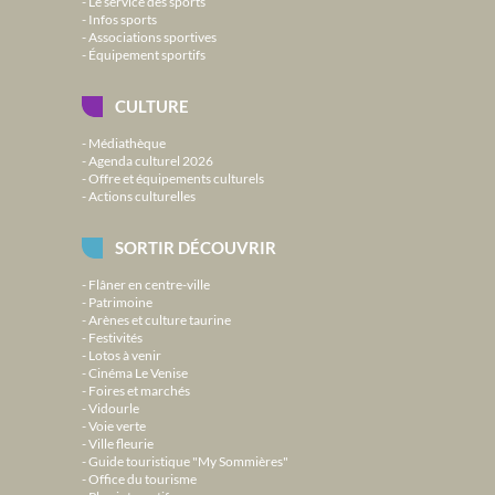
Le service des sports
Infos sports
Associations sportives
Équipement sportifs
CULTURE
Médiathèque
Agenda culturel 2026
Offre et équipements culturels
Actions culturelles
SORTIR DÉCOUVRIR
Flâner en centre-ville
Patrimoine
Arènes et culture taurine
Festivités
Lotos à venir
Cinéma Le Venise
Foires et marchés
Vidourle
Voie verte
Ville fleurie
Guide touristique "My Sommières"
Office du tourisme