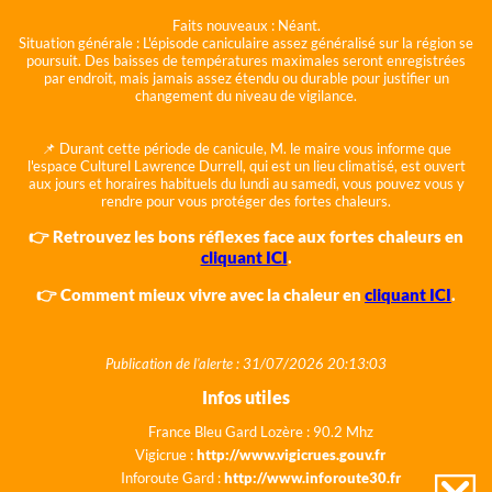
Faits nouveaux :
Néant.
Situation générale :
L'épisode caniculaire assez généralisé sur la région se
poursuit. Des baisses de températures maximales seront enregistrées
par endroit, mais jamais assez étendu ou durable pour justifier un
changement du niveau de vigilance.
📌 Durant cette période de canicule, M. le maire vous informe que
l'espace Culturel Lawrence Durrell, qui est un lieu climatisé, est ouvert
aux jours et horaires habituels du lundi au samedi, vous pouvez vous y
rendre pour vous protéger des fortes chaleurs.
👉 Retrouvez les bons réflexes face aux fortes chaleurs en
cliquant ICI
.
👉 Comment mieux vivre avec la chaleur en
cliquant ICI
.
Publication de l'alerte : 31/07/2026 20:13:03
Infos utiles
France Bleu Gard Lozère : 90.2 Mhz
Vigicrue :
http://www.vigicrues.gouv.fr
Inforoute Gard :
http://www.inforoute30.fr