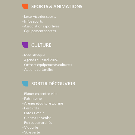
SPORTS & ANIMATIONS
Le service des sports
Infos sports
Associations sportives
Équipement sportifs
CULTURE
Médiathèque
Agenda culturel 2026
Offre et équipements culturels
Actions culturelles
SORTIR DÉCOUVRIR
Flâner en centre-ville
Patrimoine
Arènes et culture taurine
Festivités
Lotos à venir
Cinéma Le Venise
Foires et marchés
Vidourle
Voie verte