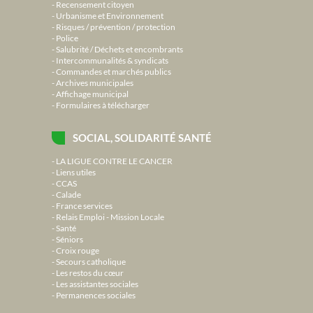
Recensement citoyen
Urbanisme et Environnement
Risques / prévention / protection
Police
Salubrité / Déchets et encombrants
Intercommunalités & syndicats
Commandes et marchés publics
Archives municipales
Affichage municipal
Formulaires à télécharger
SOCIAL, SOLIDARITÉ SANTÉ
LA LIGUE CONTRE LE CANCER
Liens utiles
CCAS
Calade
France services
Relais Emploi - Mission Locale
Santé
Séniors
Croix rouge
Secours catholique
Les restos du cœur
Les assistantes sociales
Permanences sociales