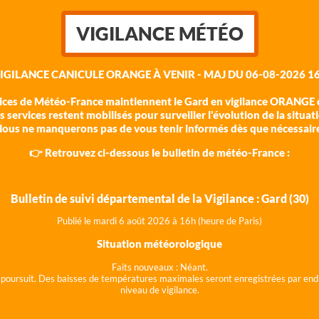
VIGILANCE MÉTÉO
VIGILANCE CANICULE ORANGE À VENIR - MAJ DU 06-08-2026 16
vices de Météo-France maintiennent le Gard en vigilance ORANGE c
 services restent mobilisés pour surveiller l'évolution de la situat
ous ne manquerons pas de vous tenir informés dès que nécessair
👉 Retrouvez ci-dessous le bulletin de météo-France :
Bulletin de suivi départemental de la Vigilance : Gard (30)
Publié le mardi 6 août 202
6 à 16h (heure de Paris)
Situation météorologique
Faits nouveaux :
Néant.
 se poursuit. Des baisses de températures maximales seront enregistrées par end
niveau de vigilance.