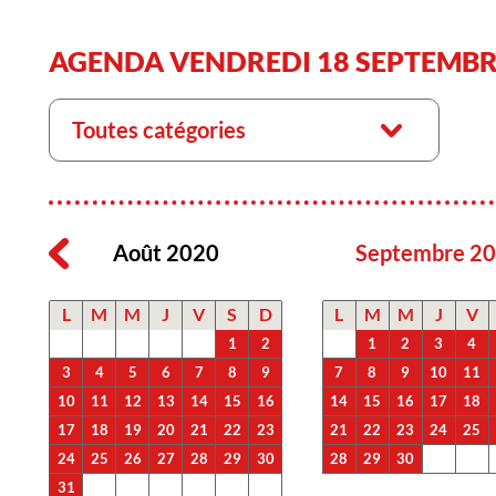
AGENDA VENDREDI 18 SEPTEMBR
Toutes catégories
Août 2020
Septembre 2
L
M
M
J
V
S
D
L
M
M
J
V
1
2
1
2
3
4
3
4
5
6
7
8
9
7
8
9
10
11
10
11
12
13
14
15
16
14
15
16
17
18
17
18
19
20
21
22
23
21
22
23
24
25
24
25
26
27
28
29
30
28
29
30
31