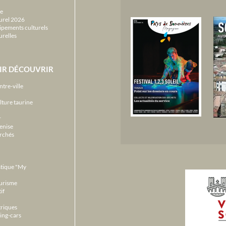
e
urel 2026
ipements culturels
urelles
IR DÉCOUVRIR
ntre-ville
lture taurine
r
enise
archés
stique "My
ourisme
if
triques
ing-cars