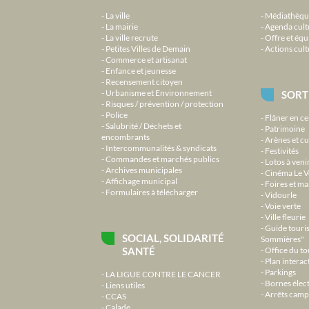
La ville
Médiathèqu
La mairie
Agenda cult
La ville recrute
Offre et équ
Petites Villes de Demain
Actions cult
Commerce et artisanat
Enfance et jeunesse
Recensement citoyen
Urbanisme et Environnement
SORT
Risques / prévention / protection
Police
Flâner en ce
Salubrité / Déchets et
Patrimoine
encombrants
Arènes et cu
Intercommunalités & syndicats
Festivités
Commandes et marchés publics
Lotos à veni
Archives municipales
Cinéma Le V
Affichage municipal
Foires et m
Formulaires à télécharger
Vidourle
Voie verte
Ville fleurie
Guide touri
SOCIAL, SOLIDARITÉ
Sommières"
SANTÉ
Office du t
Plan interact
Parkings
LA LIGUE CONTRE LE CANCER
Bornes élec
Liens utiles
Arrêts camp
CCAS
Calade