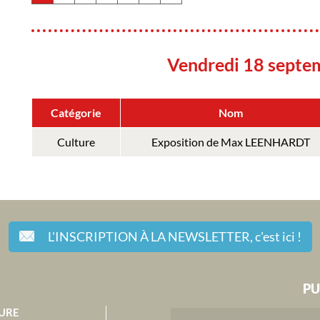
Vendredi 18 septe
Catégorie
Nom
Culture
Exposition de Max LEENHARDT
L'INSCRIPTION À LA NEWSLETTER,
c'est ici !
PU
URE