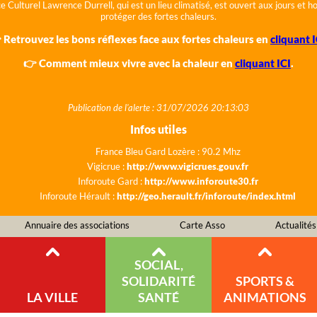
e Culturel Lawrence Durrell, qui est un lieu climatisé, est ouvert aux jours et 
protéger des fortes chaleurs.
 Retrouvez les bons réflexes face aux fortes chaleurs en
cliquant I
👉 Comment mieux vivre avec la chaleur en
cliquant ICI
.
Publication de l'alerte : 31/07/2026 20:13:03
Infos utiles
France Bleu Gard Lozère : 90.2 Mhz
Vigicrue :
http://www.vigicrues.gouv.fr
Inforoute Gard :
http://www.inforoute30.fr
Inforoute Hérault :
http://geo.herault.fr/inforoute/index.html
Annuaire des associations
Carte Asso
Actualités
SOCIAL,
SOLIDARITÉ
SPORTS &
LA VILLE
SANTÉ
ANIMATIONS