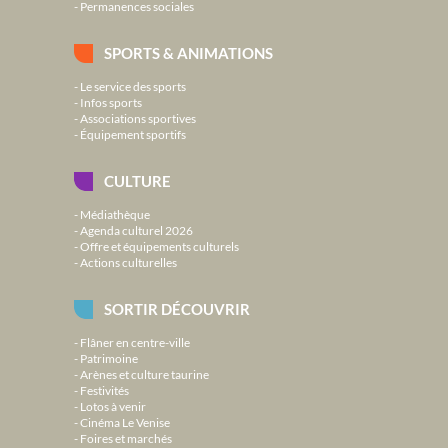
Permanences sociales
SPORTS & ANIMATIONS
Le service des sports
Infos sports
Associations sportives
Équipement sportifs
CULTURE
Médiathèque
Agenda culturel 2026
Offre et équipements culturels
Actions culturelles
SORTIR DÉCOUVRIR
Flâner en centre-ville
Patrimoine
Arènes et culture taurine
Festivités
Lotos à venir
Cinéma Le Venise
Foires et marchés