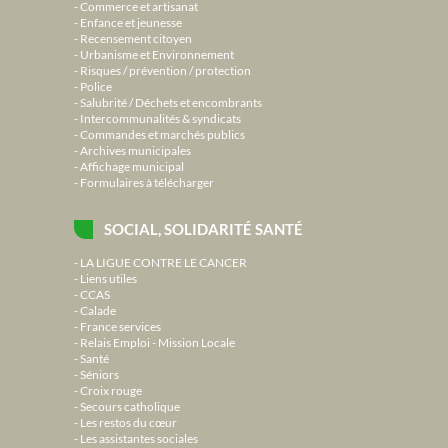
Commerce et artisanat
Enfance et jeunesse
Recensement citoyen
Urbanisme et Environnement
Risques / prévention / protection
Police
Salubrité / Déchets et encombrants
Intercommunalités & syndicats
Commandes et marchés publics
Archives municipales
Affichage municipal
Formulaires à télécharger
SOCIAL, SOLIDARITÉ SANTÉ
LA LIGUE CONTRE LE CANCER
Liens utiles
CCAS
Calade
France services
Relais Emploi - Mission Locale
Santé
Séniors
Croix rouge
Secours catholique
Les restos du cœur
Les assistantes sociales