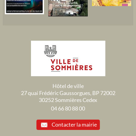
Hôtel de ville
27 quai Frédéric Gaussorgues, BP 72002
30252 Sommières Cedex
04 66 80 88 00
Contacter la mairie