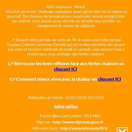
Faits nouveaux :
Néant.
Situation générale :
L'épisode caniculaire assez généralisé sur la région se
poursuit. Des baisses de températures maximales seront enregistrées
par endroit, mais jamais assez étendu ou durable pour justifier un
changement du niveau de vigilance.
📌 Durant cette période de canicule, M. le maire vous informe que
l'espace Culturel Lawrence Durrell, qui est un lieu climatisé, est ouvert
aux jours et horaires habituels du lundi au samedi, vous pouvez vous y
rendre pour vous protéger des fortes chaleurs.
👉 Retrouvez les bons réflexes face aux fortes chaleurs en
cliquant ICI
.
👉 Comment mieux vivre avec la chaleur en
cliquant ICI
.
Publication de l'alerte : 31/07/2026 20:13:03
Infos utiles
France Bleu Gard Lozère : 90.2 Mhz
Vigicrue :
http://www.vigicrues.gouv.fr
Inforoute Gard :
http://www.inforoute30.fr