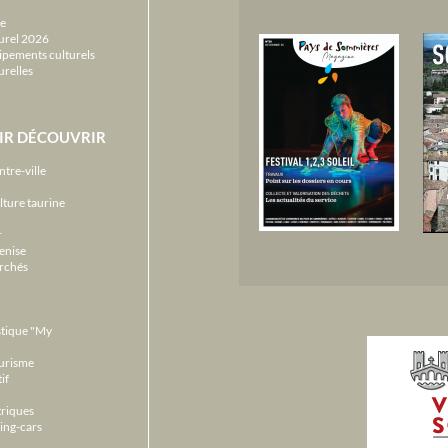
e
urel 2026
ipements culturels
urelles
IR DÉCOUVRIR
ntre-ville
lture taurine
r
enise
archés
stique "My
ourisme
if
triques
ing-cars