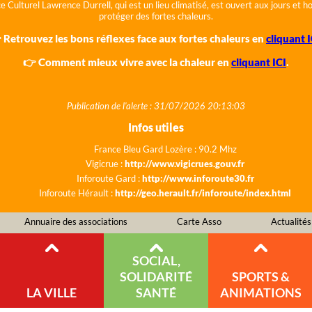
e Culturel Lawrence Durrell, qui est un lieu climatisé, est ouvert aux jours et 
protéger des fortes chaleurs.
 Retrouvez les bons réflexes face aux fortes chaleurs en
cliquant I
👉 Comment mieux vivre avec la chaleur en
cliquant ICI
.
Publication de l'alerte : 31/07/2026 20:13:03
Infos utiles
France Bleu Gard Lozère : 90.2 Mhz
Vigicrue :
http://www.vigicrues.gouv.fr
Inforoute Gard :
http://www.inforoute30.fr
Inforoute Hérault :
http://geo.herault.fr/inforoute/index.html
Annuaire des associations
Carte Asso
Actualités
SOCIAL,
SOLIDARITÉ
SPORTS &
LA VILLE
SANTÉ
ANIMATIONS