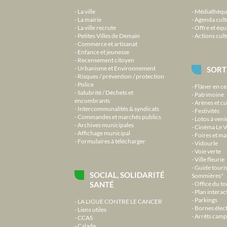
La ville
Médiathèqu
La mairie
Agenda cult
La ville recrute
Offre et équ
Petites Villes de Demain
Actions cult
Commerce et artisanat
Enfance et jeunesse
Recensement citoyen
Urbanisme et Environnement
SORT
Risques / prévention / protection
Police
Flâner en ce
Salubrité / Déchets et
Patrimoine
encombrants
Arènes et cu
Intercommunalités & syndicats
Festivités
Commandes et marchés publics
Lotos à veni
Archives municipales
Cinéma Le V
Affichage municipal
Foires et m
Formulaires à télécharger
Vidourle
Voie verte
Ville fleurie
Guide touri
SOCIAL, SOLIDARITÉ
Sommières"
SANTÉ
Office du t
Plan interact
Parkings
LA LIGUE CONTRE LE CANCER
Bornes élec
Liens utiles
Arrêts camp
CCAS
Calade