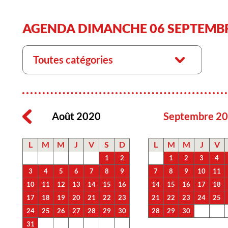
AGENDA DIMANCHE 06 SEPTEMBR
Toutes catégories
Août 2020
Septembre 2
L
M
M
J
V
S
D
L
M
M
J
V
1
2
1
2
3
4
3
4
5
6
7
8
9
7
8
9
10
11
10
11
12
13
14
15
16
14
15
16
17
18
17
18
19
20
21
22
23
21
22
23
24
25
24
25
26
27
28
29
30
28
29
30
31