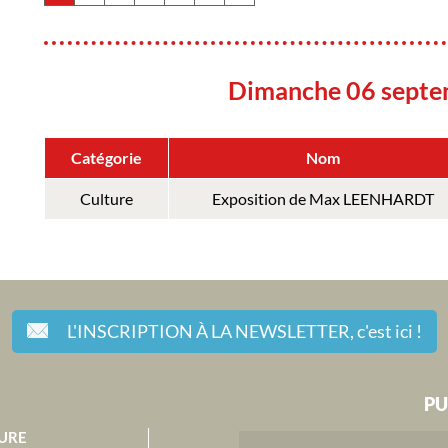
Dimanche 06 sept
Catégorie
Nom
Culture
Exposition de Max LEENHARDT
L'INSCRIPTION À LA NEWSLETTER,
c'est ici !
PU
URE