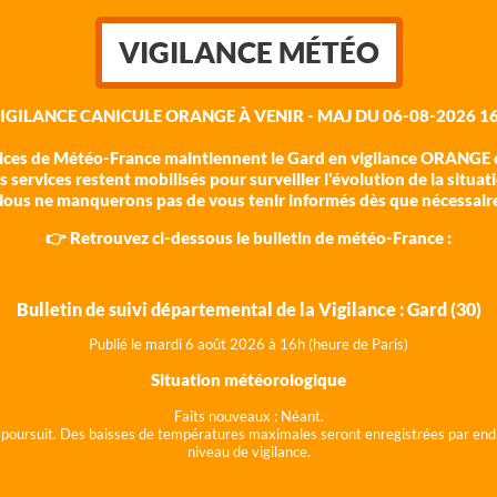
VIGILANCE MÉTÉO
VIGILANCE CANICULE ORANGE À VENIR - MAJ DU 06-08-2026 16
vices de Météo-France maintiennent le Gard en vigilance ORANGE c
 services restent mobilisés pour surveiller l'évolution de la situat
ous ne manquerons pas de vous tenir informés dès que nécessair
👉 Retrouvez ci-dessous le bulletin de météo-France :
Bulletin de suivi départemental de la Vigilance : Gard (30)
Publié le mardi 6 août 202
6 à 16h (heure de Paris)
Situation météorologique
Faits nouveaux :
Néant.
 se poursuit. Des baisses de températures maximales seront enregistrées par end
niveau de vigilance.