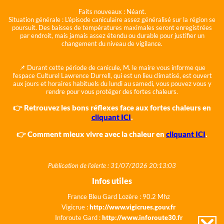
Faits nouveaux :
Néant.
Situation générale :
L'épisode caniculaire assez généralisé sur la région se
poursuit. Des baisses de températures maximales seront enregistrées
par endroit, mais jamais assez étendu ou durable pour justifier un
changement du niveau de vigilance.
📌 Durant cette période de canicule, M. le maire vous informe que
l'espace Culturel Lawrence Durrell, qui est un lieu climatisé, est ouvert
aux jours et horaires habituels du lundi au samedi, vous pouvez vous y
rendre pour vous protéger des fortes chaleurs.
👉 Retrouvez les bons réflexes face aux fortes chaleurs en
cliquant ICI
.
👉 Comment mieux vivre avec la chaleur en
cliquant ICI
.
Publication de l'alerte : 31/07/2026 20:13:03
Infos utiles
France Bleu Gard Lozère : 90.2 Mhz
Vigicrue :
http://www.vigicrues.gouv.fr
Inforoute Gard :
http://www.inforoute30.fr