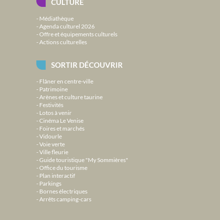
CULTURE
Médiathèque
Agenda culturel 2026
Offre et équipements culturels
Actions culturelles
SORTIR DÉCOUVRIR
Flâner en centre-ville
Patrimoine
Arènes et culture taurine
Festivités
Lotos à venir
Cinéma Le Venise
Foires et marchés
Vidourle
Voie verte
Ville fleurie
Guide touristique "My Sommières"
Office du tourisme
Plan interactif
Parkings
Bornes électriques
Arrêts camping-cars