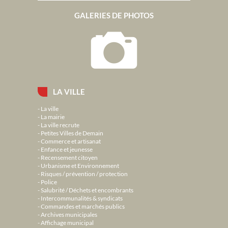
GALERIES DE PHOTOS
LA VILLE
La ville
La mairie
La ville recrute
Petites Villes de Demain
Commerce et artisanat
Enfance et jeunesse
Recensement citoyen
Urbanisme et Environnement
Risques / prévention / protection
Police
Salubrité / Déchets et encombrants
Intercommunalités & syndicats
Commandes et marchés publics
Archives municipales
Affichage municipal