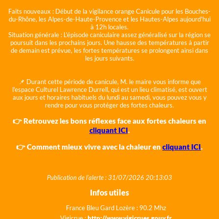
Faits nouveaux :
Début de la vigilance orange Canicule pour les Bouches-
du-Rhône, les Alpes-de-Haute-Provence et les Hautes-Alpes aujourd'hui
à 12h locales.
Situation générale :
L'épisode caniculaire assez généralisé sur la région se
poursuit dans les prochains jours. Une hausse des températures à partir
de demain est prévue, les fortes températures se prolongent ainsi dans
les jours suivants.
📌 Durant cette période de canicule, M. le maire vous informe que
l'espace Culturel Lawrence Durrell, qui est un lieu climatisé, est ouvert
aux jours et horaires habituels du lundi au samedi, vous pouvez vous y
rendre pour vous protéger des fortes chaleurs.
👉 Retrouvez les bons réflexes face aux fortes chaleurs en
cliquant ICI
.
👉 Comment mieux vivre avec la chaleur en
cliquant ICI
.
Publication de l'alerte : 31/07/2026 20:13:03
Infos utiles
France Bleu Gard Lozère : 90.2 Mhz
Vigicrue :
http://www.vigicrues.gouv.fr