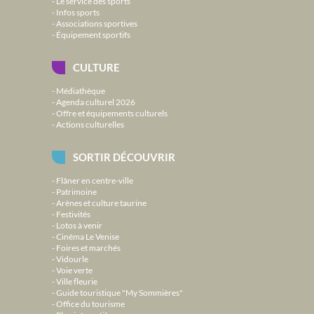
Le service des sports
Infos sports
Associations sportives
Équipement sportifs
CULTURE
Médiathèque
Agenda culturel 2026
Offre et équipements culturels
Actions culturelles
SORTIR DÉCOUVRIR
Flâner en centre-ville
Patrimoine
Arènes et culture taurine
Festivités
Lotos à venir
Cinéma Le Venise
Foires et marchés
Vidourle
Voie verte
Ville fleurie
Guide touristique "My Sommières"
Office du tourisme