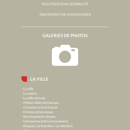
POLITIQUE D'ACCESSIBILITÉ
TRAITEMENT DE VOS DONNÉES
GALERIES DE PHOTOS
LA VILLE
La ville
La mairie
La ville recrute
Petites Villes de Demain
Commerce et artisanat
Enfance et jeunesse
Recensement citoyen
Urbanisme et Environnement
Risques / prévention / protection