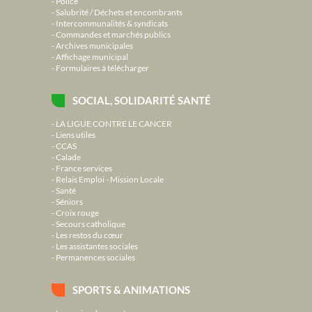
Police
Salubrité / Déchets et encombrants
Intercommunalités & syndicats
Commandes et marchés publics
Archives municipales
Affichage municipal
Formulaires à télécharger
SOCIAL, SOLIDARITÉ SANTÉ
LA LIGUE CONTRE LE CANCER
Liens utiles
CCAS
Calade
France services
Relais Emploi - Mission Locale
Santé
Séniors
Croix rouge
Secours catholique
Les restos du cœur
Les assistantes sociales
Permanences sociales
SPORTS & ANIMATIONS