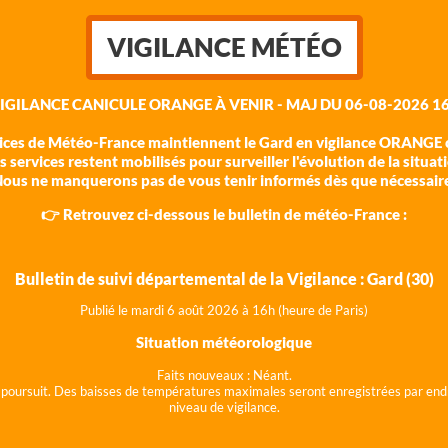
VIGILANCE MÉTÉO
VIGILANCE CANICULE ORANGE À VENIR - MAJ DU 06-08-2026 16
vices de Météo-France maintiennent le Gard en vigilance ORANGE c
 services restent mobilisés pour surveiller l'évolution de la situat
ous ne manquerons pas de vous tenir informés dès que nécessair
👉 Retrouvez ci-dessous le bulletin de météo-France :
Bulletin de suivi départemental de la Vigilance : Gard (30)
Publié le mardi 6 août 202
6 à 16h (heure de Paris)
Situation météorologique
Faits nouveaux :
Néant.
 se poursuit. Des baisses de températures maximales seront enregistrées par end
niveau de vigilance.