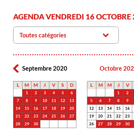
AGENDA VENDREDI 16 OCTOBRE 
Toutes catégories
Septembre 2020
Octobre 20
L
M
M
J
V
S
D
L
M
M
J
V
1
2
3
4
5
6
1
2
7
8
9
10
11
12
13
5
6
7
8
9
14
15
16
17
18
19
20
12
13
14
15
16
21
22
23
24
25
26
27
19
20
21
22
23
28
29
30
26
27
28
29
30