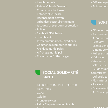
La ville recrute
Offre et équ
Petites Villes de Demain
Actions cult
Commerce et artisanat
Enfance et jeunesse
Recensement citoyen
Urbanisme et Environnement
SORT
Risques / prévention / protection
Police
Flâner en ce
Salubrité / Déchets et
Patrimoine
encombrants
Arènes et cu
Intercommunalités & syndicats
Festivités
Commandes et marchés publics
Lotos à veni
Archives municipales
Cinéma Le V
Affichage municipal
Foires et m
Formulaires à télécharger
Vidourle
Voie verte
Ville fleurie
Guide touri
SOCIAL, SOLIDARITÉ
Sommières"
SANTÉ
Office du t
Plan interact
Parkings
LA LIGUE CONTRE LE CANCER
Bornes élec
Liens utiles
Arrêts camp
CCAS
Calade
France services
Relais Emploi - Mission Locale
GALERI
Santé