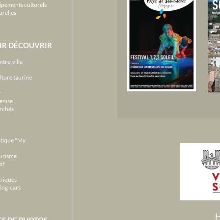
ipements culturels
urelles
IR DÉCOUVRIR
ntre-ville
lture taurine
r
enise
archés
stique "My
ourisme
if
triques
ing-cars
H
ES DE PHOTOS