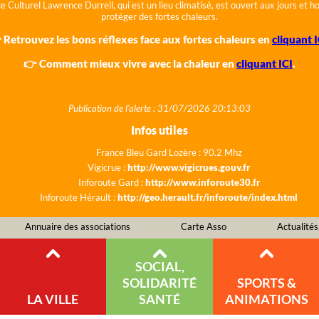
e Culturel Lawrence Durrell, qui est un lieu climatisé, est ouvert aux jours et 
protéger des fortes chaleurs.
 Retrouvez les bons réflexes face aux fortes chaleurs en
cliquant I
👉 Comment mieux vivre avec la chaleur en
cliquant ICI
.
Publication de l'alerte : 31/07/2026 20:13:03
Infos utiles
France Bleu Gard Lozère : 90.2 Mhz
Vigicrue :
http://www.vigicrues.gouv.fr
Inforoute Gard :
http://www.inforoute30.fr
Inforoute Hérault :
http://geo.herault.fr/inforoute/index.html
Annuaire des associations
Carte Asso
Actualités
SOCIAL,
SOLIDARITÉ
SPORTS &
LA VILLE
SANTÉ
ANIMATIONS